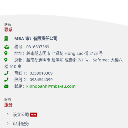
务
税
汇
经
了
局
务
率
营
解
就
及
与
活
的
就
发
发
动
重
地
票
票
中
要
进
行
方
的
联系
事
出
政
面
相
联系
项
口
处
需
关
货
MBA 审计有限责任公司
罚
要
问
物
规
注
题
税号：0316397369
适
定
意
用
发
什
地址：越南胡志明市 七贤坊 Hồng Lạc 街 21/3 号
0%
生
么？
总部：越南胡志明市 延洪坊 成泰街 7/1 号，Safomec 大楼六
增
多
值
项
楼 610 室
税
重
热线 1：0358010369
政
要
策
热线 2：0984844099
变
作
化
邮箱：
kinhdoanh@mba-au.com
出
回
应
服务
服务
设立公司
审计服务