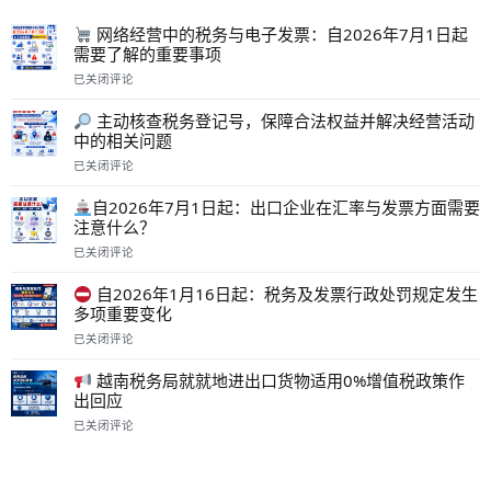
网络经营中的税务与电子发票：自2026年7月1日起
需要了解的重要事项
已关闭评论
网
络
主动核查税务登记号，保障合法权益并解决经营活动
经
中的相关问题
营
中
已关闭评论
主
的
动
税
自2026年7月1日起：出口企业在汇率与发票方面需要
核
务
注意什么？
查
与
税
已关闭评论
电
自
务
子
2026
登
发
自2026年1月16日起：税务及发票行政处罚规定发生
年
记
票：
多项重要变化
7
号，
自
月
已关闭评论
保
2026
自
1
障
年
2026
日
合
7
越南税务局就就地进出口货物适用0%增值税政策作
年
起：
法
月
出回应
1
出
权
1
月
已关闭评论
口
益
日
越
16
企
并
起
南
日
业
解
需
税
起：
在
决
要