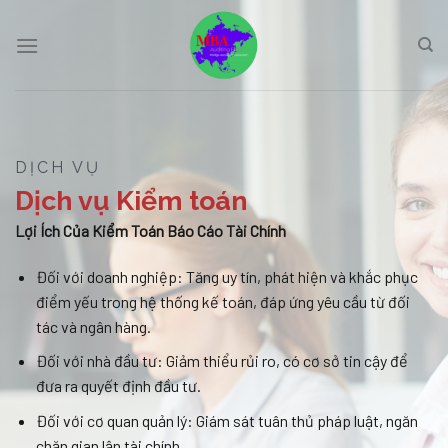
Skip
to
content
DỊCH VỤ
Dịch vụ Kiểm toán
Lợi Ích Của Kiểm Toán Báo Cáo Tài Chính
Đối với doanh nghiệp: Tăng uy tín, phát hiện và khắc phục
điểm yếu trong hệ thống kế toán, đáp ứng yêu cầu từ đối
tác và ngân hàng.
Đối với nhà đầu tư: Giảm thiểu rủi ro, có cơ sở tin cậy để
đưa ra quyết định đầu tư.
Đối với cơ quan quản lý: Giám sát tuân thủ pháp luật, ngăn
chặn gian lận tài chính.