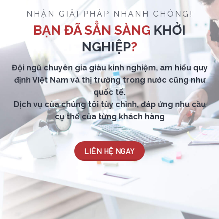
NHẬN GIẢI PHÁP NHANH CHÓNG!
BẠN ĐÃ SẲN SÀNG
KHỞI
NGHIỆP
?
Đội ngũ chuyên gia giàu kinh nghiệm, am hiểu quy
định Việt Nam và thị trường trong nước cũng như
quốc tế.
Dịch vụ của chúng tôi tùy chỉnh, đáp ứng nhu cầu
cụ thể của từng khách hàng
LIÊN HỆ NGAY