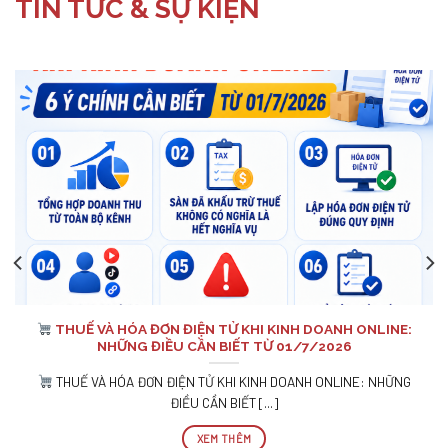
TIN TỨC & SỰ KIỆN
THUẾ VÀ HÓA ĐƠN ĐIỆN TỬ KHI KINH DOANH ONLINE:
NHỮNG ĐIỀU CẦN BIẾT TỪ 01/7/2026
THUẾ VÀ HÓA ĐƠN ĐIỆN TỬ KHI KINH DOANH ONLINE: NHỮNG
ĐIỀU CẦN BIẾT [...]
XEM THÊM