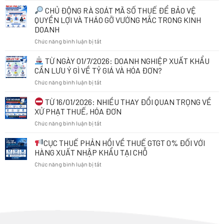
THUẾ
CHỦ ĐỘNG RÀ SOÁT MÃ SỐ THUẾ ĐỂ BẢO VỆ
VÀ
QUYỀN LỢI VÀ THÁO GỠ VƯỚNG MẮC TRONG KINH
HÓA
DOANH
ĐƠN
ở
Chức năng bình luận bị tắt
ĐIỆN
TỬ
CHỦ
KHI
TỪ NGÀY 01/7/2026: DOANH NGHIỆP XUẤT KHẨU
ĐỘNG
KINH
CẦN LƯU Ý GÌ VỀ TỶ GIÁ VÀ HÓA ĐƠN?
RÀ
DOANH
ở
Chức năng bình luận bị tắt
SOÁT
ONLINE:
MÃ
NHỮNG
TỪ
TỪ 16/01/2026: NHIỀU THAY ĐỔI QUAN TRỌNG VỀ
SỐ
ĐIỀU
NGÀY
THUẾ
CẦN
XỬ PHẠT THUẾ, HÓA ĐƠN
01/7/2026:
ĐỂ
BIẾT
ở
Chức năng bình luận bị tắt
DOANH
BẢO
TỪ
NGHIỆP
VỆ
01/7/2026
TỪ
CỤC THUẾ PHẢN HỒI VỀ THUẾ GTGT 0% ĐỐI VỚI
XUẤT
QUYỀN
16/01/2026:
KHẨU
HÀNG XUẤT NHẬP KHẨU TẠI CHỖ
LỢI
NHIỀU
CẦN
VÀ
ở
Chức năng bình luận bị tắt
THAY
LƯU
THÁO
ĐỔI
Ý
GỠ
CỤC
QUAN
GÌ
VƯỚNG
THUẾ
TRỌNG
VỀ
MẮC
PHẢN
VỀ
TỶ
TRONG
HỒI
XỬ
GIÁ
KINH
VỀ
PHẠT
VÀ
DOANH
THUẾ