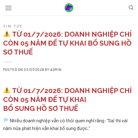
Skip
to
content
TIN TỨC
TỪ 01/7/2026: DOANH NGHIỆP CHỈ
CÒN 05 NĂM ĐỂ TỰ KHAI BỔ SUNG HỒ
SƠ THUẾ
POSTED ON
02/07/2026
BY
ADMIN
TỪ 01/7/2026: DOANH NGHIỆP CHỈ
CÒN 05 NĂM ĐỂ TỰ KHAI
BỔ SUNG HỒ SƠ THUẾ
Nhiều doanh nghiệp vẫn có thói quen nghĩ rằng: “Sai thì vài
năm nữa phát hiện vẫn khai bổ sung được.”