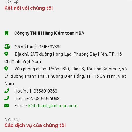
THUẾ,
HÓA
LIÊN HỆ
GTGT
HÓA
ĐƠN?
Kết nối với chúng tôi
0%
ĐƠN
ĐỐI
VỚI
HÀNG
XUẤT
Công ty TNHH Hãng Kiểm toán MBA
NHẬP
KHẨU
TẠI
Mã số thuế: 0316397369
CHỖ
Địa chỉ: 21/3 đường Hồng Lạc, Phường Bảy Hiền, TP. Hồ
Chí Minh, Việt Nam
Văn phòng chính: Phòng 610, Tầng 6, Tòa nhà Safomec, số
7/1 đường Thành Thái, Phường Diên Hồng, TP. Hồ Chí Minh, Việt
Nam
Hotline 1: 0358010369
Hotline 2: 0984844099
Email:
kinhdoanh@mba-au.com
DỊCH VỤ
Các dịch vụ của chúng tôi