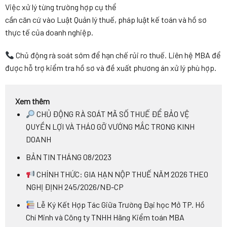
Việc xử lý từng trường hợp cụ thể
cần căn cứ vào Luật Quản lý thuế, pháp luật kế toán và hồ sơ
thực tế của doanh nghiệp.
Chủ động rà soát sớm để hạn chế rủi ro thuế. Liên hệ MBA để
được hỗ trợ kiểm tra hồ sơ và đề xuất phương án xử lý phù hợp.
Xem thêm
CHỦ ĐỘNG RÀ SOÁT MÃ SỐ THUẾ ĐỂ BẢO VỆ
QUYỀN LỢI VÀ THÁO GỠ VƯỚNG MẮC TRONG KINH
DOANH
BẢN TIN THÁNG 08/2023
CHÍNH THỨC: GIA HẠN NỘP THUẾ NĂM 2026 THEO
NGHỊ ĐỊNH 245/2026/NĐ-CP
Lễ Ký Kết Hợp Tác Giữa Trường Đại học Mở TP. Hồ
Chí Minh và Công ty TNHH Hãng Kiểm toán MBA