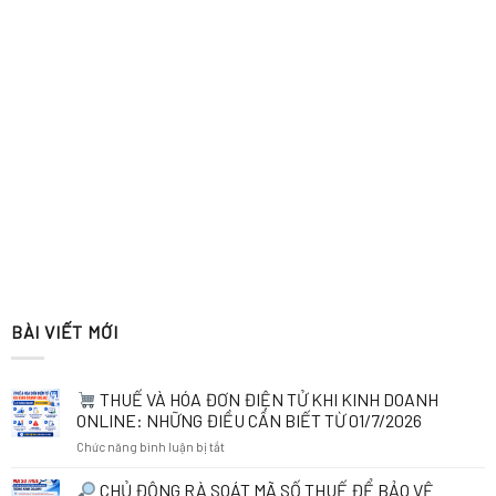
BÀI VIẾT MỚI
THUẾ VÀ HÓA ĐƠN ĐIỆN TỬ KHI KINH DOANH
ONLINE: NHỮNG ĐIỀU CẦN BIẾT TỪ 01/7/2026
ở
Chức năng bình luận bị tắt
THUẾ
CHỦ ĐỘNG RÀ SOÁT MÃ SỐ THUẾ ĐỂ BẢO VỆ