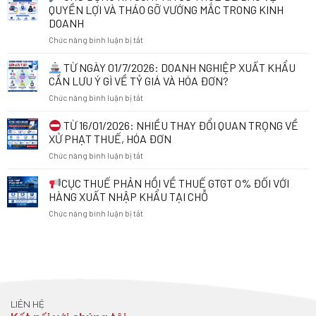
VÀ
QUYỀN LỢI VÀ THÁO GỠ VƯỚNG MẮC TRONG KINH
HÓA
DOANH
ĐƠN
ở
Chức năng bình luận bị tắt
ĐIỆN
TỬ
CHỦ
KHI
TỪ NGÀY 01/7/2026: DOANH NGHIỆP XUẤT KHẨU
ĐỘNG
KINH
CẦN LƯU Ý GÌ VỀ TỶ GIÁ VÀ HÓA ĐƠN?
RÀ
DOANH
ở
Chức năng bình luận bị tắt
SOÁT
ONLINE:
MÃ
NHỮNG
TỪ
TỪ 16/01/2026: NHIỀU THAY ĐỔI QUAN TRỌNG VỀ
SỐ
ĐIỀU
NGÀY
THUẾ
CẦN
XỬ PHẠT THUẾ, HÓA ĐƠN
01/7/2026:
ĐỂ
BIẾT
ở
Chức năng bình luận bị tắt
DOANH
BẢO
TỪ
NGHIỆP
VỆ
01/7/2026
TỪ
CỤC THUẾ PHẢN HỒI VỀ THUẾ GTGT 0% ĐỐI VỚI
XUẤT
QUYỀN
16/01/2026:
KHẨU
HÀNG XUẤT NHẬP KHẨU TẠI CHỖ
LỢI
NHIỀU
CẦN
VÀ
ở
Chức năng bình luận bị tắt
THAY
LƯU
THÁO
ĐỔI
Ý
GỠ
CỤC
QUAN
GÌ
VƯỚNG
THUẾ
TRỌNG
VỀ
MẮC
PHẢN
VỀ
TỶ
TRONG
HỒI
XỬ
GIÁ
KINH
VỀ
PHẠT
VÀ
DOANH
THUẾ
THUẾ,
HÓA
LIÊN HỆ
GTGT
HÓA
ĐƠN?