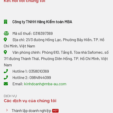
Kết nối với chúng tôi
0%
ĐƠN
ĐỐI
VỚI
HÀNG
XUẤT
Công ty TNHH Hãng Kiểm toán MBA
NHẬP
KHẨU
TẠI
Mã số thuế: 0316397369
CHỖ
Địa chỉ: 21/3 đường Hồng Lạc, Phường Bảy Hiền, TP. Hồ
Chí Minh, Việt Nam
Văn phòng chính: Phòng 610, Tầng 6, Tòa nhà Safomec, số
7/1 đường Thành Thái, Phường Diên Hồng, TP. Hồ Chí Minh, Việt
Nam
Hotline 1: 0358010369
Hotline 2: 0984844099
Email:
kinhdoanh@mba-au.com
DỊCH VỤ
Các dịch vụ của chúng tôi
Thành lập doanh nghiệp