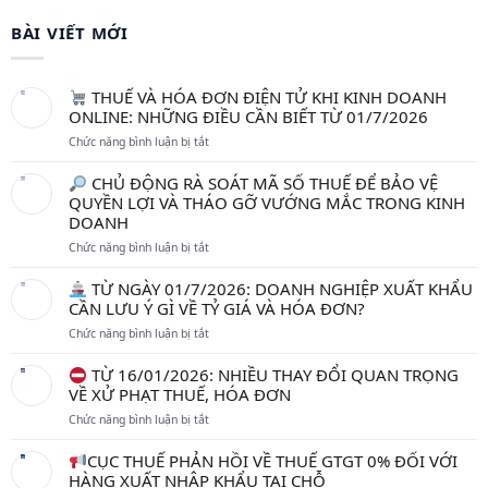
BÀI VIẾT MỚI
THUẾ VÀ HÓA ĐƠN ĐIỆN TỬ KHI KINH DOANH
ONLINE: NHỮNG ĐIỀU CẦN BIẾT TỪ 01/7/2026
ở
Chức năng bình luận bị tắt
THUẾ
CHỦ ĐỘNG RÀ SOÁT MÃ SỐ THUẾ ĐỂ BẢO VỆ
VÀ
QUYỀN LỢI VÀ THÁO GỠ VƯỚNG MẮC TRONG KINH
HÓA
DOANH
ĐƠN
ĐIỆN
ở
Chức năng bình luận bị tắt
TỬ
KHI
CHỦ
TỪ NGÀY 01/7/2026: DOANH NGHIỆP XUẤT KHẨU
KINH
ĐỘNG
CẦN LƯU Ý GÌ VỀ TỶ GIÁ VÀ HÓA ĐƠN?
DOANH
RÀ
ONLINE:
ở
Chức năng bình luận bị tắt
SOÁT
NHỮNG
MÃ
ĐIỀU
TỪ
SỐ
TỪ 16/01/2026: NHIỀU THAY ĐỔI QUAN TRỌNG
CẦN
NGÀY
THUẾ
VỀ XỬ PHẠT THUẾ, HÓA ĐƠN
BIẾT
01/7/2026:
ĐỂ
ở
Chức năng bình luận bị tắt
TỪ
DOANH
BẢO
01/7/2026
NGHIỆP
VỆ
TỪ
XUẤT
QUYỀN
CỤC THUẾ PHẢN HỒI VỀ THUẾ GTGT 0% ĐỐI VỚI
16/01/2026:
KHẨU
LỢI
HÀNG XUẤT NHẬP KHẨU TẠI CHỖ