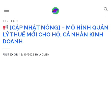
Skip
to
content
TIN TỨC
[CẬP NHẬT NÓNG] – MÔ HÌNH QUẢN
LÝ THUẾ MỚI CHO HỘ, CÁ NHÂN KINH
DOANH
POSTED ON
13/10/2025
BY
ADMIN