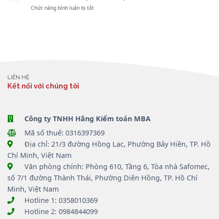
NHIỀU
CẦN
VÀ
ở
Chức năng bình luận bị tắt
THAY
LƯU
THÁO
ĐỔI
Ý
GỠ
CỤC
QUAN
GÌ
VƯỚNG
THUẾ
TRỌNG
VỀ
MẮC
PHẢN
VỀ
TỶ
TRONG
HỒI
XỬ
GIÁ
KINH
VỀ
PHẠT
VÀ
DOANH
THUẾ
THUẾ,
HÓA
GTGT
HÓA
ĐƠN?
LIÊN HỆ
0%
ĐƠN
Kết nối với chúng tôi
ĐỐI
VỚI
HÀNG
XUẤT
NHẬP
Công ty TNHH Hãng Kiểm toán MBA
KHẨU
Mã số thuế: 0316397369
TẠI
CHỖ
Địa chỉ: 21/3 đường Hồng Lạc, Phường Bảy Hiền, TP. Hồ
Chí Minh, Việt Nam
Văn phòng chính: Phòng 610, Tầng 6, Tòa nhà Safomec,
số 7/1 đường Thành Thái, Phường Diên Hồng, TP. Hồ Chí
Minh, Việt Nam
Hotline 1: 0358010369
Hotline 2: 0984844099