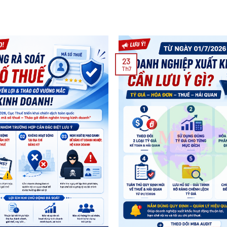
23
Th7