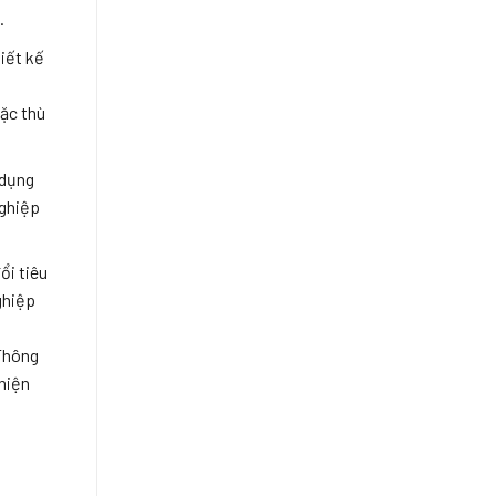
.
iết kế
ặc thù
 dụng
nghiệp
ổi tiêu
ghiệp
Thông
 hiện