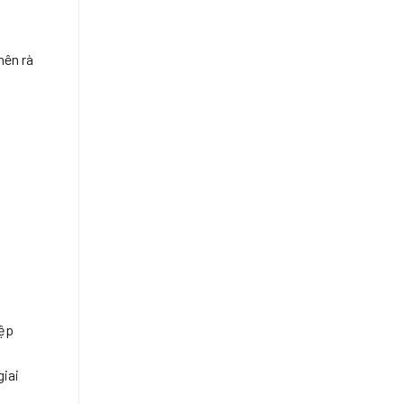
nên rà
n
iệp
giai