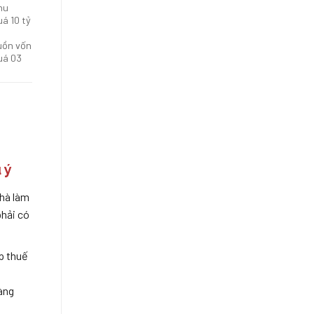
HÀNG
hu
XUẤT
á 10 tỷ
NHẬP
KHẨU
uồn vốn
TẠI
uá 03
CHỖ
 ý
nhà làm
phải có
p thuế
àng