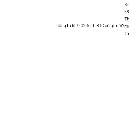
Kể
58
Th
Thông tư 58/2026/TT-BTC có gì mới?
ma
ch