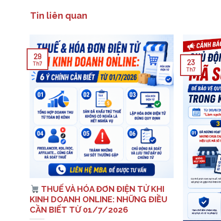
Tin liên quan
29
23
Th7
Th7
: 10
THUẾ VÀ HÓA ĐƠN ĐIỆN TỬ KHI
 VỀ
KINH DOANH ONLINE: NHỮNG ĐIỀU
CẦN BIẾT TỪ 01/7/2026