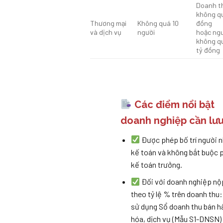
Doanh t
không qu
Thương mại
Không quá 10
đồng
và dịch vụ
người
hoặc ng
không q
tỷ đồng
Các điểm nổi bật
doanh nghiệp cần lưu
Được phép bố trí người 
kế toán và không bắt buộc 
kế toán trưởng.
Đối với doanh nghiệp nộ
theo tỷ lệ % trên doanh thu:
sử dụng Sổ doanh thu bán h
hóa, dịch vụ (Mẫu S1-DNSN)