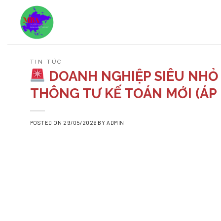
Skip
to
content
TIN TỨC
DOANH NGHIỆP SIÊU NHỎ C
THÔNG TƯ KẾ TOÁN MỚI (ÁP
POSTED ON
29/05/2026
BY
ADMIN