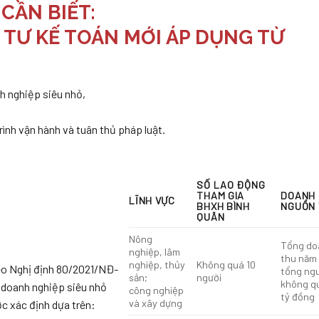
CẦN BIẾT:
 TƯ KẾ TOÁN MỚI ÁP DỤNG TỪ
h nghiệp siêu nhỏ,
rình vận hành và tuân thủ pháp luật.
SỐ LAO ĐỘNG
THAM GIA
DOANH 
LĨNH VỰC
BHXH BÌNH
NGUỒN
QUÂN
Nông
Tổng do
nghiệp, lâm
thu năm
nghiệp, thủy
Không quá 10
o Nghị định 80/2021/NĐ-
tổng ng
sản;
người
không q
 doanh nghiệp siêu nhỏ
công nghiệp
tỷ đồng
và xây dựng
c xác định dựa trên: