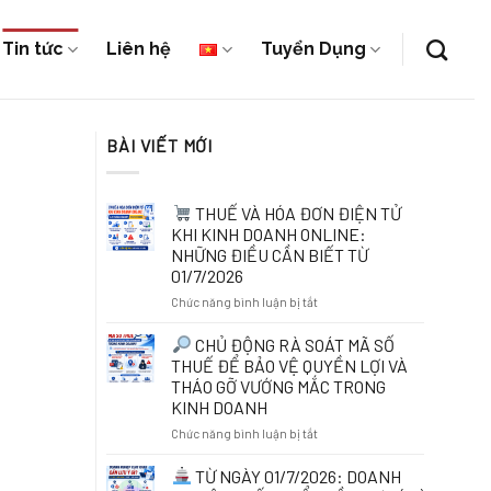
Tin tức
Liên hệ
Tuyển Dụng
BÀI VIẾT MỚI
THUẾ VÀ HÓA ĐƠN ĐIỆN TỬ
KHI KINH DOANH ONLINE:
NHỮNG ĐIỀU CẦN BIẾT TỪ
01/7/2026
ở
Chức năng bình luận bị tắt
THUẾ
CHỦ ĐỘNG RÀ SOÁT MÃ SỐ
VÀ
THUẾ ĐỂ BẢO VỆ QUYỀN LỢI VÀ
HÓA
THÁO GỠ VƯỚNG MẮC TRONG
ĐƠN
KINH DOANH
ĐIỆN
TỬ
ở
Chức năng bình luận bị tắt
KHI
KINH
CHỦ
TỪ NGÀY 01/7/2026: DOANH
DOANH
ĐỘNG