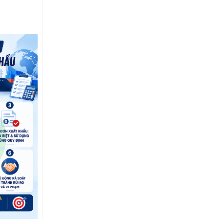
14
Th7
TỪ 16/01/2026: NHIỀU THAY
ĐỔI QUAN TRỌNG VỀ XỬ PHẠT
THUẾ, HÓA ĐƠN