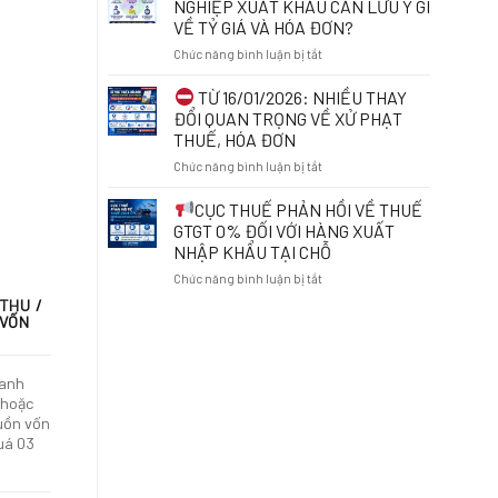
NGHIỆP XUẤT KHẨU CẦN LƯU Ý GÌ
ONLINE:
RÀ
VỀ TỶ GIÁ VÀ HÓA ĐƠN?
NHỮNG
SOÁT
ĐIỀU
ở
Chức năng bình luận bị tắt
MÃ
CẦN
SỐ
BIẾT
TỪ
THUẾ
TỪ 16/01/2026: NHIỀU THAY
TỪ
NGÀY
ĐỂ
ĐỔI QUAN TRỌNG VỀ XỬ PHẠT
01/7/2026
01/7/2026:
BẢO
THUẾ, HÓA ĐƠN
DOANH
VỆ
ở
Chức năng bình luận bị tắt
NGHIỆP
QUYỀN
XUẤT
LỢI
TỪ
KHẨU
VÀ
CỤC THUẾ PHẢN HỒI VỀ THUẾ
16/01/2026:
CẦN
THÁO
GTGT 0% ĐỐI VỚI HÀNG XUẤT
NHIỀU
LƯU
GỠ
NHẬP KHẨU TẠI CHỖ
THAY
Ý
VƯỚNG
ở
Chức năng bình luận bị tắt
ĐỔI
GÌ
MẮC
QUAN
VỀ
TRONG
THU /
CỤC
TRỌNG
TỶ
KINH
 VỐN
THUẾ
VỀ
GIÁ
DOANH
PHẢN
XỬ
VÀ
HỒI
PHẠT
HÓA
anh
VỀ
THUẾ,
ĐƠN?
 hoặc
THUẾ
HÓA
uồn vốn
GTGT
ĐƠN
uá 03
0%
ĐỐI
VỚI