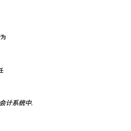
行为
任
会计系统中
.