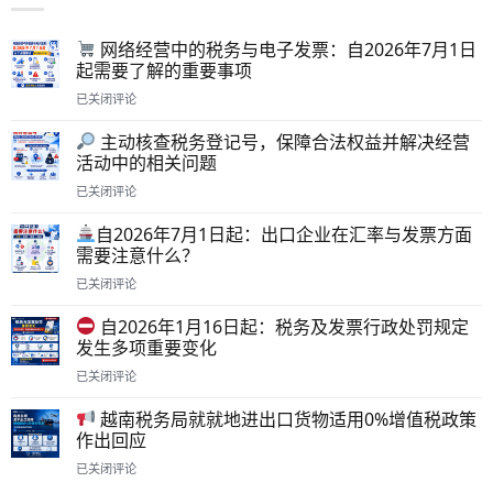
网络经营中的税务与电子发票：自2026年7月1日
起需要了解的重要事项
已关闭评论
网
主动核查税务登记号，保障合法权益并解决经营
络
活动中的相关问题
经
营
已关闭评论
中
主
的
自2026年7月1日起：出口企业在汇率与发票方面
动
税
需要注意什么？
核
务
查
已关闭评论
与
税
自
电
务
自2026年1月16日起：税务及发票行政处罚规定
2026
子
登
发生多项重要变化
年
发
记
7
票：
已关闭评论
号，
月
自
自
保
1
2026
越南税务局就就地进出口货物适用0%增值税政策
2026
障
日
年
作出回应
年
合
起：
7
1
法
已关闭评论
出
月
月
权
越
口