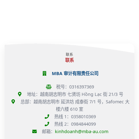
1
16
益
南
企
日
日
并
税
业
起
起：
解
务
在
需
税
决
局
汇
要
务
经
就
率
了
及
营
就
与
解
发
活
地
发
的
票
动
进
票
重
行
中
出
方
要
联系
政
的
口
面
事
联系
处
相
货
需
项
罚
关
物
要
规
MBA 审计有限责任公司
问
适
注
定
题
用
意
发
税号：0316397369
0%
什
生
增
地址：越南胡志明市 七贤坊 Hồng Lạc 街 21/3 号
么？
多
值
总部：越南胡志明市 延洪坊 成泰街 7/1 号，Safomec 大
项
税
重
楼六楼 610 室
政
要
热线 1：0358010369
策
变
作
热线 2：0984844099
化
出
邮箱：
kinhdoanh@mba-au.com
回