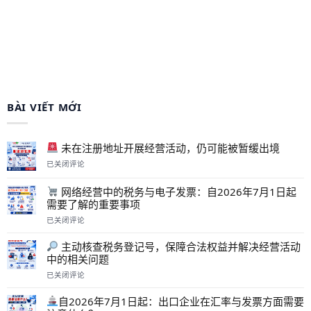
BÀI VIẾT MỚI
未在注册地址开展经营活动，仍可能被暂缓出境
已关闭评论
未
在
网络经营中的税务与电子发票：自2026年7月1日起
注
需要了解的重要事项
册
地
已关闭评论
址
网
开
络
主动核查税务登记号，保障合法权益并解决经营活动
展
经
中的相关问题
经
营
营
中
已关闭评论
活
主
的
动，
动
税
自2026年7月1日起：出口企业在汇率与发票方面需要
仍
核
务