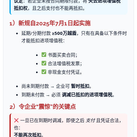
议定
：若企业未按合同期限付款，将
失去进项增值税
抵扣权
，且之后支付也不能再抵扣。
1）新规自2025年7月1日起实施
延期/分期付款
≥500万越盾
，只有在具备以下条件时
才能抵扣进项增值税：
书面买卖合同；
合法增值税发票；
非现金支付凭证。
尚未到期付款 → 企业可
暂时抵扣
。
到期未付款 → 必须
调减已抵扣的进项增值税
。
2）令企业“震惊”的关键点
一旦已在到期时调减，即使之后
支付
且凭证合法，
也：
不能再次抵扣
。