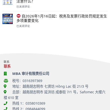
注意什么？
可
查
与
能
税
已关闭评论
电
自
被
务
子
2026
暂
登
发
自2026年1月16日起：税务及发票行政处罚规定发生
年
缓
记
票：
多项重要变化
7
出
号，
自
月
已关闭评论
境
保
2026
自
1
障
年
2026
日
合
7
年
起：
法
月
1
出
权
1
月
口
益
日
16
企
并
起
日
业
解
需
起：
在
决
要
税
汇
经
了
联系
务
率
营
解
联系
及
与
活
的
发
MBA 审计有限责任公司
发
动
重
票
票
中
要
税号：0316397369
行
方
的
事
政
面
相
项
地址：越南胡志明市 七贤坊 Hồng Lạc 街 21/3 号
处
需
关
总部：越南胡志明市 延洪坊 成泰街 7/1 号，Safomec 大楼六
罚
要
问
规
注
题
楼 610 室
定
意
热线 1：0358010369
发
什
生
热线 2：0984844099
么？