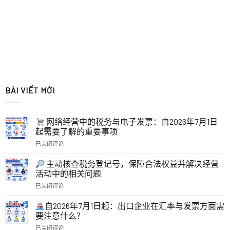
BÀI VIẾT MỚI
网络经营中的税务与电子发票：自2026年7月1日
起需要了解的重要事项
已关闭评论
网
络
主动核查税务登记号，保障合法权益并解决经营
经
活动中的相关问题
营
已关闭评论
中
主
的
动
税
自2026年7月1日起：出口企业在汇率与发票方面需
核
务
要注意什么？
查
与
已关闭评论
税