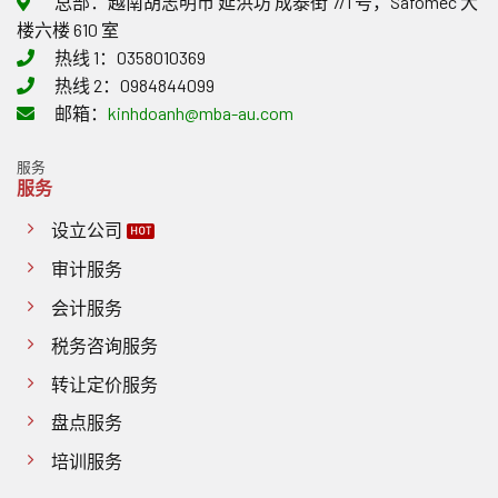
总部：越南胡志明市 延洪坊 成泰街 7/1 号，Safomec 大
多
值
项
楼六楼 610 室
税
重
热线 1：0358010369
政
要
策
变
热线 2：0984844099
作
化
邮箱：
kinhdoanh@mba-au.com
出
回
应
服务
服务
设立公司
审计服务
会计服务
税务咨询服务
转让定价服务
盘点服务
培训服务