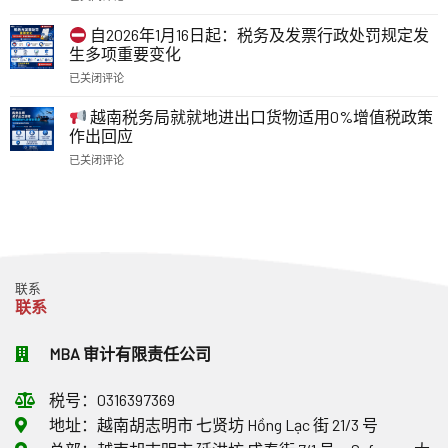
电
自
务
子
2026
登
自2026年1月16日起：税务及发票行政处罚规定发
发
年
记
生多项重要变化
票：
7
号，
自
已关闭评论
月
保
2026
自
1
障
年
2026
日
越南税务局就就地进出口货物适用0%增值税政策
合
7
年
起：
作出回应
法
月
1
出
权
1
已关闭评论
月
口
益
日
越
16
企
并
起
南
日
业
解
需
税
起：
在
决
要
务
税
汇
经
了
局
务
率
营
解
就
及
与
活
的
就
发
发
动
联系
重
地
票
票
中
联系
要
进
行
方
的
事
出
政
面
相
项
口
处
MBA 审计有限责任公司
需
关
货
罚
要
问
物
规
注
题
税号：0316397369
适
定
意
用
发
什
地址：越南胡志明市 七贤坊 Hồng Lạc 街 21/3 号
0%
生
么？
增