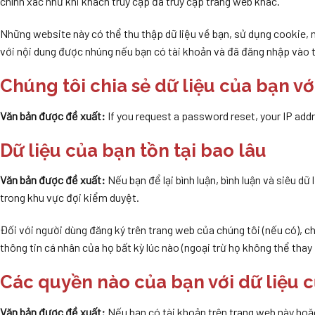
chính xác như khi khách truy cập đã truy cập trang web khác.
Những website này có thể thu thập dữ liệu về bạn, sử dụng cookie, 
với nội dung được nhúng nếu bạn có tài khoản và đã đăng nhập vào 
Chúng tôi chia sẻ dữ liệu của bạn với
Văn bản được đề xuất:
If you request a password reset, your IP addre
Dữ liệu của bạn tồn tại bao lâu
Văn bản được đề xuất:
Nếu bạn để lại bình luận, bình luận và siêu dữ
trong khu vực đợi kiểm duyệt.
Đối với người dùng đăng ký trên trang web của chúng tôi (nếu có), c
thông tin cá nhân của họ bất kỳ lúc nào (ngoại trừ họ không thể thay
Các quyền nào của bạn với dữ liệu 
Văn bản được đề xuất:
Nếu bạn có tài khoản trên trang web này hoặc