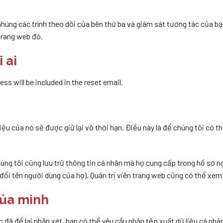
nhúng các trình theo dõi của bên thứ ba và giám sát tương tác của 
trang web đó.
 ai
ss will be included in the reset email.
 liệu của nó sẽ được giữ lại vô thời hạn. Điều này là để chúng tôi có 
húng tôi cũng lưu trữ thông tin cá nhân mà họ cung cấp trong hồ sơ 
 đổi tên người dùng của họ). Quản trị viên trang web cũng có thể xem
của mình
 đã để lại nhận xét, bạn có thể yêu cầu nhận tệp xuất dữ liệu cá nhâ