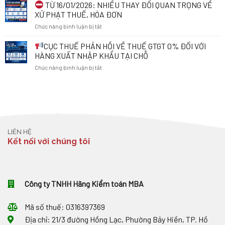
TỪ
TỪ 16/01/2026: NHIỀU THAY ĐỔI QUAN TRỌNG VỀ
SỐ
ĐIỀU
NGÀY
THUẾ
CẦN
XỬ PHẠT THUẾ, HÓA ĐƠN
01/7/2026:
ĐỂ
BIẾT
ở
Chức năng bình luận bị tắt
DOANH
BẢO
TỪ
NGHIỆP
VỆ
01/7/2026
TỪ
CỤC THUẾ PHẢN HỒI VỀ THUẾ GTGT 0% ĐỐI VỚI
XUẤT
QUYỀN
16/01/2026:
KHẨU
HÀNG XUẤT NHẬP KHẨU TẠI CHỖ
LỢI
NHIỀU
CẦN
VÀ
ở
Chức năng bình luận bị tắt
THAY
LƯU
THÁO
ĐỔI
Ý
GỠ
CỤC
QUAN
GÌ
VƯỚNG
THUẾ
TRỌNG
VỀ
MẮC
PHẢN
VỀ
TỶ
TRONG
HỒI
XỬ
GIÁ
KINH
VỀ
PHẠT
VÀ
DOANH
THUẾ
THUẾ,
HÓA
LIÊN HỆ
GTGT
HÓA
ĐƠN?
Kết nối với chúng tôi
0%
ĐƠN
ĐỐI
VỚI
HÀNG
XUẤT
Công ty TNHH Hãng Kiểm toán MBA
NHẬP
KHẨU
TẠI
Mã số thuế: 0316397369
CHỖ
Địa chỉ: 21/3 đường Hồng Lạc, Phường Bảy Hiền, TP. Hồ