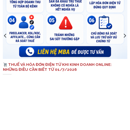
THUẾ VÀ HÓA ĐƠN ĐIỆN TỬ KHI KINH DOANH ONLINE:
NHỮNG ĐIỀU CẦN BIẾT TỪ 01/7/2026