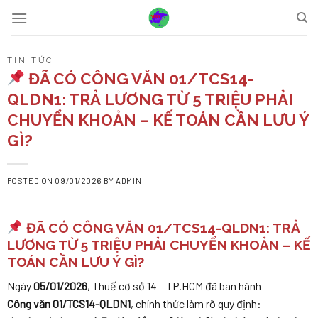
Skip
to
content
TIN TỨC
ĐÃ CÓ CÔNG VĂN 01/TCS14-
QLDN1: TRẢ LƯƠNG TỪ 5 TRIỆU PHẢI
CHUYỂN KHOẢN – KẾ TOÁN CẦN LƯU Ý
GÌ?
POSTED ON
09/01/2026
BY
ADMIN
ĐÃ CÓ CÔNG VĂN 01/TCS14-QLDN1: TRẢ
LƯƠNG TỪ 5 TRIỆU PHẢI CHUYỂN KHOẢN – KẾ
TOÁN CẦN LƯU Ý GÌ?
Ngày
05/01/2026
, Thuế cơ sở 14 – TP.HCM đã ban hành
Công văn 01/TCS14-QLDN1
, chính thức làm rõ quy định: