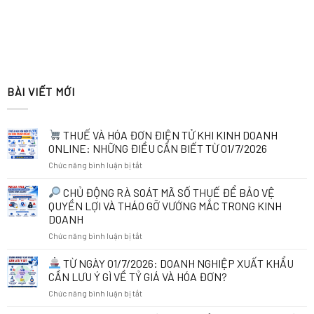
BÀI VIẾT MỚI
THUẾ VÀ HÓA ĐƠN ĐIỆN TỬ KHI KINH DOANH
ONLINE: NHỮNG ĐIỀU CẦN BIẾT TỪ 01/7/2026
ở
Chức năng bình luận bị tắt
THUẾ
CHỦ ĐỘNG RÀ SOÁT MÃ SỐ THUẾ ĐỂ BẢO VỆ
VÀ
QUYỀN LỢI VÀ THÁO GỠ VƯỚNG MẮC TRONG KINH
HÓA
DOANH
ĐƠN
ở
Chức năng bình luận bị tắt
ĐIỆN
TỬ
CHỦ
KHI
TỪ NGÀY 01/7/2026: DOANH NGHIỆP XUẤT KHẨU
ĐỘNG
KINH
CẦN LƯU Ý GÌ VỀ TỶ GIÁ VÀ HÓA ĐƠN?
RÀ
DOANH
ở
Chức năng bình luận bị tắt
SOÁT
ONLINE:
MÃ
NHỮNG