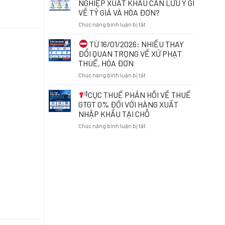
NGHIỆP XUẤT KHẨU CẦN LƯU Ý GÌ
ONLINE:
RÀ
VỀ TỶ GIÁ VÀ HÓA ĐƠN?
NHỮNG
SOÁT
ĐIỀU
ở
Chức năng bình luận bị tắt
MÃ
CẦN
SỐ
BIẾT
TỪ
THUẾ
TỪ 16/01/2026: NHIỀU THAY
TỪ
NGÀY
ĐỂ
ĐỔI QUAN TRỌNG VỀ XỬ PHẠT
01/7/2026
01/7/2026:
BẢO
THUẾ, HÓA ĐƠN
DOANH
VỆ
ở
Chức năng bình luận bị tắt
NGHIỆP
QUYỀN
XUẤT
LỢI
TỪ
KHẨU
VÀ
CỤC THUẾ PHẢN HỒI VỀ THUẾ
16/01/2026:
CẦN
THÁO
GTGT 0% ĐỐI VỚI HÀNG XUẤT
NHIỀU
LƯU
GỠ
NHẬP KHẨU TẠI CHỖ
THAY
Ý
VƯỚNG
ở
Chức năng bình luận bị tắt
ĐỔI
GÌ
MẮC
QUAN
VỀ
TRONG
CỤC
TRỌNG
TỶ
KINH
THUẾ
VỀ
GIÁ
DOANH
PHẢN
XỬ
VÀ
HỒI
PHẠT
HÓA
VỀ
THUẾ,
ĐƠN?
THUẾ
HÓA
GTGT
ĐƠN
0%
ĐỐI
VỚI