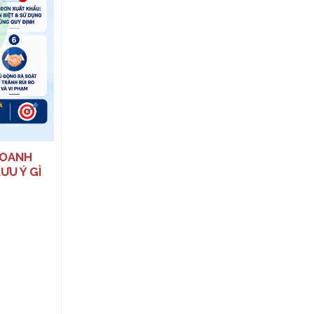
TỪ 16/01/2026: NHIỀU THAY
ĐỔI QUAN TRỌNG VỀ XỬ PHẠT
THUẾ, HÓA ĐƠN
DOANH
ƯU Ý GÌ