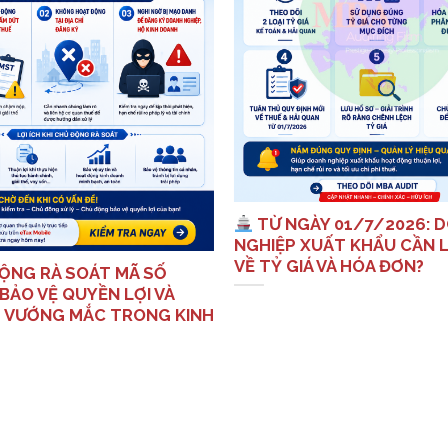
TỪ NGÀY 01/7/2026: 
NGHIỆP XUẤT KHẨU CẦN L
VỀ TỶ GIÁ VÀ HÓA ĐƠN?
ỘNG RÀ SOÁT MÃ SỐ
BẢO VỆ QUYỀN LỢI VÀ
 VƯỚNG MẮC TRONG KINH