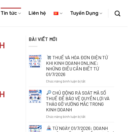
Tin tức
Liên hệ
Tuyển Dụng
BÀI VIẾT MỚI
NH
THUẾ VÀ HÓA ĐƠN ĐIỆN TỬ
KHI KINH DOANH ONLINE:
NHỮNG ĐIỀU CẦN BIẾT TỪ
01/7/2026
ở
Chức năng bình luận bị tắt
THUẾ
NH
CHỦ ĐỘNG RÀ SOÁT MÃ SỐ
VÀ
THUẾ ĐỂ BẢO VỆ QUYỀN LỢI VÀ
HÓA
THÁO GỠ VƯỚNG MẮC TRONG
ĐƠN
KINH DOANH
ĐIỆN
TỬ
ở
Chức năng bình luận bị tắt
KHI
KINH
CHỦ
TỪ NGÀY 01/7/2026: DOANH
DOANH
ĐỘNG