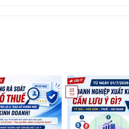
23
Th7