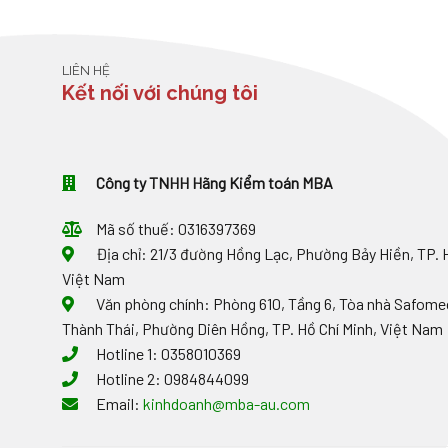
LIÊN HỆ
Kết nối với chúng tôi
Công ty TNHH Hãng Kiểm toán MBA
Mã số thuế: 0316397369
Địa chỉ: 21/3 đường Hồng Lạc, Phường Bảy Hiền, TP. H
Việt Nam
Văn phòng chính: Phòng 610, Tầng 6, Tòa nhà Safomec
Thành Thái, Phường Diên Hồng, TP. Hồ Chí Minh, Việt Nam
Hotline 1: 0358010369
Hotline 2: 0984844099
Email:
kinhdoanh@mba-au.com