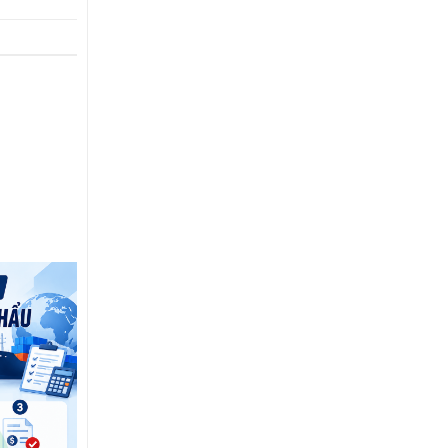
14
Th7