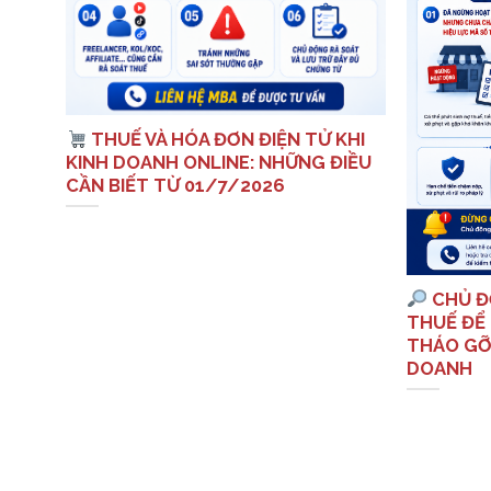
: 10
THUẾ VÀ HÓA ĐƠN ĐIỆN TỬ KHI
 VỀ
KINH DOANH ONLINE: NHỮNG ĐIỀU
CẦN BIẾT TỪ 01/7/2026
CHỦ Đ
THUẾ ĐỂ 
THÁO GỠ
DOANH