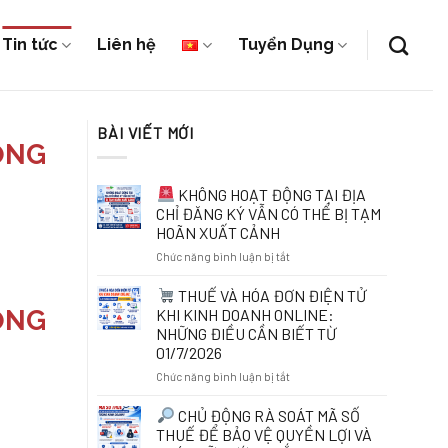
Tin tức
Liên hệ
Tuyển Dụng
BÀI VIẾT MỚI
ỌNG
KHÔNG HOẠT ĐỘNG TẠI ĐỊA
CHỈ ĐĂNG KÝ VẪN CÓ THỂ BỊ TẠM
HOÃN XUẤT CẢNH
ở
Chức năng bình luận bị tắt
KHÔNG
THUẾ VÀ HÓA ĐƠN ĐIỆN TỬ
HOẠT
ỌNG
KHI KINH DOANH ONLINE:
ĐỘNG
NHỮNG ĐIỀU CẦN BIẾT TỪ
TẠI
01/7/2026
ĐỊA
CHỈ
ở
Chức năng bình luận bị tắt
ĐĂNG
KÝ
THUẾ
CHỦ ĐỘNG RÀ SOÁT MÃ SỐ
VẪN
VÀ
THUẾ ĐỂ BẢO VỆ QUYỀN LỢI VÀ
CÓ
HÓA