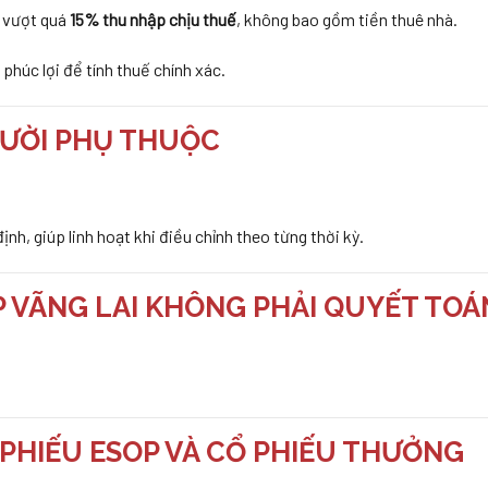
g vượt quá
15% thu nhập chịu thuế
, không bao gồm tiền thuê nhà.
phúc lợi để tính thuế chính xác.
NGƯỜI PHỤ THUỘC
h, giúp linh hoạt khi điều chỉnh theo từng thời kỳ.
 VÃNG LAI KHÔNG PHẢI QUYẾT TOÁ
Ổ PHIẾU ESOP VÀ CỔ PHIẾU THƯỞNG