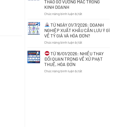
THÁO GỠ VƯỚNG MẮC TRONG
THỂ
ĐƠN
KINH DOANH
BỊ
ĐIỆN
TẠM
TỬ
ở
Chức năng bình luận bị tắt
HOÃN
KHI
XUẤT
KINH
CHỦ
TỪ NGÀY 01/7/2026: DOANH
CẢNH
DOANH
ĐỘNG
NGHIỆP XUẤT KHẨU CẦN LƯU Ý GÌ
ONLINE:
RÀ
VỀ TỶ GIÁ VÀ HÓA ĐƠN?
NHỮNG
SOÁT
ĐIỀU
ở
Chức năng bình luận bị tắt
MÃ
CẦN
SỐ
BIẾT
TỪ
THUẾ
TỪ 16/01/2026: NHIỀU THAY
TỪ
NGÀY
ĐỂ
ĐỔI QUAN TRỌNG VỀ XỬ PHẠT
01/7/2026
01/7/2026:
BẢO
THUẾ, HÓA ĐƠN
DOANH
VỆ
ở
Chức năng bình luận bị tắt
NGHIỆP
QUYỀN
XUẤT
LỢI
TỪ
KHẨU
VÀ
16/01/2026:
CẦN
THÁO
NHIỀU
LƯU
GỠ
THAY
Ý
VƯỚNG
ĐỔI
GÌ
MẮC
QUAN
VỀ
TRONG
TRỌNG
TỶ
KINH
VỀ
GIÁ
DOANH
XỬ
VÀ
PHẠT
HÓA