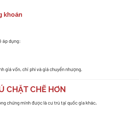
g khoán
ẽ áp dụng:
h giá vốn, chi phí và giá chuyển nhượng.
RÚ CHẶT CHẼ HƠN
g chứng minh được là cư trú tại quốc gia khác,