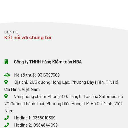
ĐỔI
Ý
GỠ
CỤC
QUAN
GÌ
VƯỚNG
THUẾ
TRỌNG
VỀ
MẮC
PHẢN
VỀ
TỶ
TRONG
HỒI
XỬ
GIÁ
KINH
VỀ
PHẠT
VÀ
DOANH
THUẾ
THUẾ,
HÓA
LIÊN HỆ
GTGT
HÓA
ĐƠN?
Kết nối với chúng tôi
0%
ĐƠN
ĐỐI
VỚI
HÀNG
XUẤT
Công ty TNHH Hãng Kiểm toán MBA
NHẬP
KHẨU
TẠI
Mã số thuế: 0316397369
CHỖ
Địa chỉ: 21/3 đường Hồng Lạc, Phường Bảy Hiền, TP. Hồ
Chí Minh, Việt Nam
Văn phòng chính: Phòng 610, Tầng 6, Tòa nhà Safomec, số
7/1 đường Thành Thái, Phường Diên Hồng, TP. Hồ Chí Minh, Việt
Nam
Hotline 1: 0358010369
Hotline 2: 0984844099