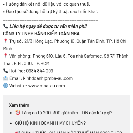
• Hướng dẫn kết nối dữ liệu với cơ quan thuế.
• Đào tạo sử dụng, hỗ trợ kỹ thuật sau triển khai.
________________________________________
Liên hệ ngay để được tư vấn miễn phí!
CÔNG TY TNHH HÃNG KIỂM TOÁN MBA
Trụ sở: 21/3 Hồng Lạc, Phường 10, Quận Tân Bình, TP. Hồ Chí
Minh
Văn phòng: Phòng 610, Lầu 6, Tòa nhà Safomec, Số 7/1 Thành
Thái, P.14, Q.10, TP.HCM
Hotline: 0984 844 099
Email: kinhdoanh@mba-au.com
Website: www.mba-au.com
Xem thêm
Tăng ca từ 200–300 giờ/năm – DN cần lưu ý gì?
GIỮ HỘ KINH DOANH HAY CHUYỂN?
CHÍNH THỨC: GIA HẠN NỘP THUẾ NĂM 2026 THEO