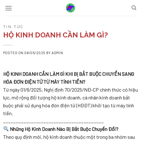
Skip
to
content
TIN TỨC
HỘ KINH DOANH CẦN LÀM GÌ?
POSTED ON
06/05/2025
BY
ADMIN
HỘ KINH DOANH CẦN LÀM GÌ KHI BỊ BẮT BUỘC CHUYỂN SANG
HÓA ĐƠN ĐIỆN TỬ TỪ MÁY TÍNH TIỀN?
Từ ngày 01/6/2025, Nghị định 70/2025/NĐ-CP chính thức có hiệu
lực, mở rộng đối tượng hộ kinh doanh, cá nhân kinh doanh bắt
buộc phải sử dụng hóa đơn điện tử (HĐĐT) khởi tạo từ máy tính
tiền.
________________________________________
Những Hộ Kinh Doanh Nào Bị Bắt Buộc Chuyển Đổi?
Theo quy định mới, hộ kinh doanh thuộc một trong ba nhóm sau