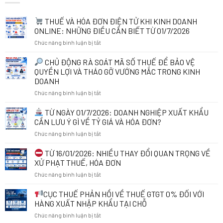
THUẾ VÀ HÓA ĐƠN ĐIỆN TỬ KHI KINH DOANH
ONLINE: NHỮNG ĐIỀU CẦN BIẾT TỪ 01/7/2026
ở
Chức năng bình luận bị tắt
THUẾ
CHỦ ĐỘNG RÀ SOÁT MÃ SỐ THUẾ ĐỂ BẢO VỆ
VÀ
QUYỀN LỢI VÀ THÁO GỠ VƯỚNG MẮC TRONG KINH
HÓA
DOANH
ĐƠN
ở
Chức năng bình luận bị tắt
ĐIỆN
TỬ
CHỦ
KHI
TỪ NGÀY 01/7/2026: DOANH NGHIỆP XUẤT KHẨU
ĐỘNG
KINH
CẦN LƯU Ý GÌ VỀ TỶ GIÁ VÀ HÓA ĐƠN?
RÀ
DOANH
ở
Chức năng bình luận bị tắt
SOÁT
ONLINE:
MÃ
NHỮNG
TỪ
TỪ 16/01/2026: NHIỀU THAY ĐỔI QUAN TRỌNG VỀ
SỐ
ĐIỀU
NGÀY
THUẾ
CẦN
XỬ PHẠT THUẾ, HÓA ĐƠN
01/7/2026:
ĐỂ
BIẾT
ở
Chức năng bình luận bị tắt
DOANH
BẢO
TỪ
NGHIỆP
VỆ
01/7/2026
TỪ
CỤC THUẾ PHẢN HỒI VỀ THUẾ GTGT 0% ĐỐI VỚI
XUẤT
QUYỀN
16/01/2026:
KHẨU
HÀNG XUẤT NHẬP KHẨU TẠI CHỖ
LỢI
NHIỀU
CẦN
VÀ
ở
Chức năng bình luận bị tắt
THAY
LƯU
THÁO