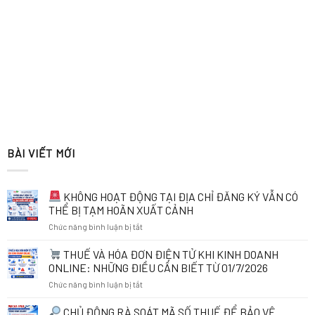
BÀI VIẾT MỚI
KHÔNG HOẠT ĐỘNG TẠI ĐỊA CHỈ ĐĂNG KÝ VẪN CÓ
THỂ BỊ TẠM HOÃN XUẤT CẢNH
ở
Chức năng bình luận bị tắt
KHÔNG
THUẾ VÀ HÓA ĐƠN ĐIỆN TỬ KHI KINH DOANH
HOẠT
ONLINE: NHỮNG ĐIỀU CẦN BIẾT TỪ 01/7/2026
ĐỘNG
ở
Chức năng bình luận bị tắt
TẠI
ĐỊA
THUẾ
CHỦ ĐỘNG RÀ SOÁT MÃ SỐ THUẾ ĐỂ BẢO VỆ
CHỈ