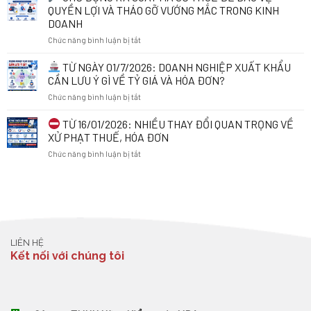
VÀ
ĐĂNG
QUYỀN LỢI VÀ THÁO GỠ VƯỚNG MẮC TRONG KINH
HÓA
KÝ
DOANH
ĐƠN
VẪN
ở
Chức năng bình luận bị tắt
ĐIỆN
CÓ
TỬ
THỂ
CHỦ
KHI
TỪ NGÀY 01/7/2026: DOANH NGHIỆP XUẤT KHẨU
BỊ
ĐỘNG
KINH
TẠM
CẦN LƯU Ý GÌ VỀ TỶ GIÁ VÀ HÓA ĐƠN?
RÀ
DOANH
HOÃN
ở
Chức năng bình luận bị tắt
SOÁT
ONLINE:
XUẤT
MÃ
NHỮNG
CẢNH
TỪ
TỪ 16/01/2026: NHIỀU THAY ĐỔI QUAN TRỌNG VỀ
SỐ
ĐIỀU
NGÀY
THUẾ
CẦN
XỬ PHẠT THUẾ, HÓA ĐƠN
01/7/2026:
ĐỂ
BIẾT
ở
Chức năng bình luận bị tắt
DOANH
BẢO
TỪ
NGHIỆP
VỆ
01/7/2026
TỪ
XUẤT
QUYỀN
16/01/2026:
KHẨU
LỢI
NHIỀU
CẦN
VÀ
THAY
LƯU
THÁO
ĐỔI
Ý
GỠ
QUAN
GÌ
VƯỚNG
LIÊN HỆ
TRỌNG
VỀ
MẮC
Kết nối với chúng tôi
VỀ
TỶ
TRONG
XỬ
GIÁ
KINH
PHẠT
VÀ
DOANH
THUẾ,
HÓA
HÓA
ĐƠN?