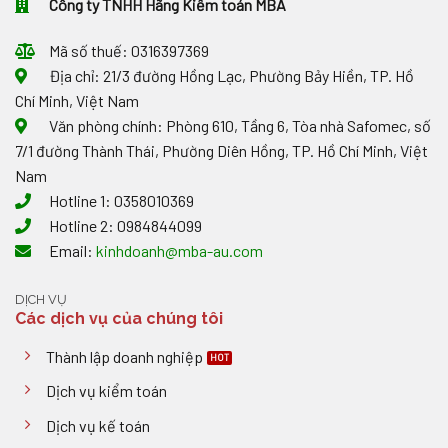
Công ty TNHH Hãng Kiểm toán MBA
ĐƠN
Mã số thuế: 0316397369
Địa chỉ: 21/3 đường Hồng Lạc, Phường Bảy Hiền, TP. Hồ
Chí Minh, Việt Nam
Văn phòng chính: Phòng 610, Tầng 6, Tòa nhà Safomec, số
7/1 đường Thành Thái, Phường Diên Hồng, TP. Hồ Chí Minh, Việt
Nam
Hotline 1: 0358010369
Hotline 2: 0984844099
Email:
kinhdoanh@mba-au.com
DỊCH VỤ
Các dịch vụ của chúng tôi
Thành lập doanh nghiệp
Dịch vụ kiểm toán
Dịch vụ kế toán