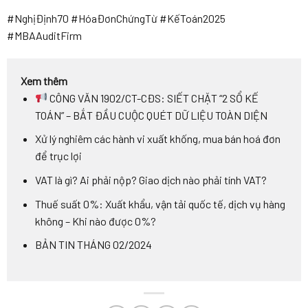
#NghịĐịnh70 #HóaĐơnChứngTừ #KếToán2025
#MBAAuditFirm
Xem thêm
CÔNG VĂN 1902/CT-CĐS: SIẾT CHẶT “2 SỔ KẾ
TOÁN” – BẮT ĐẦU CUỘC QUÉT DỮ LIỆU TOÀN DIỆN
Xử lý nghiêm các hành vi xuất khống, mua bán hoá đơn
để trục lợi
VAT là gì? Ai phải nộp? Giao dịch nào phải tính VAT?
Thuế suất 0%: Xuất khẩu, vận tải quốc tế, dịch vụ hàng
không – Khi nào được 0%?
BẢN TIN THÁNG 02/2024