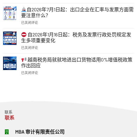
主
的
动
税
自2026年7月1日起：出口企业在汇率与发票方面需
核
务
要注意什么？
查
与
已关闭评论
税
电
自
务
子
2026
登
自2026年1月16日起：税务及发票行政处罚规定发
发
年
记
生多项重要变化
票：
7
号，
自
已关闭评论
月
保
2026
自
1
障
年
2026
日
越南税务局就就地进出口货物适用0%增值税政策
合
7
年
起：
作出回应
法
月
1
出
权
1
已关闭评论
月
口
益
日
越
16
企
并
起
南
日
业
解
需
税
起：
在
决
要
务
税
汇
经
了
局
务
率
营
解
就
及
与
活
的
就
发
发
动
联系
重
地
票
票
中
联系
要
进
行
方
的
事
出
政
面
相
项
口
处
MBA 审计有限责任公司
需
关
货
罚
要