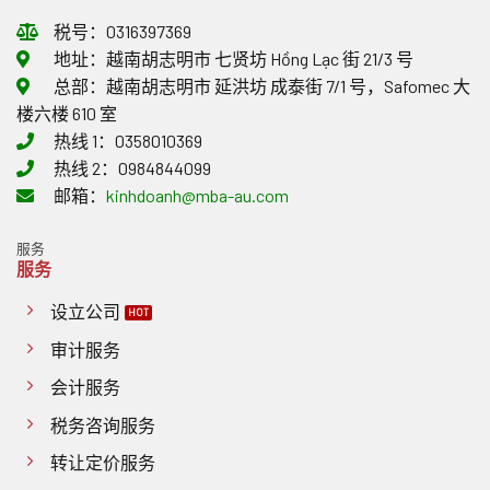
问
物
规
注
题
税号：0316397369
适
定
意
用
发
什
地址：越南胡志明市 七贤坊 Hồng Lạc 街 21/3 号
0%
生
么？
总部：越南胡志明市 延洪坊 成泰街 7/1 号，Safomec 大
增
多
值
项
楼六楼 610 室
税
重
热线 1：0358010369
政
要
策
变
热线 2：0984844099
作
化
邮箱：
kinhdoanh@mba-au.com
出
回
应
服务
服务
设立公司
审计服务
会计服务
税务咨询服务
转让定价服务