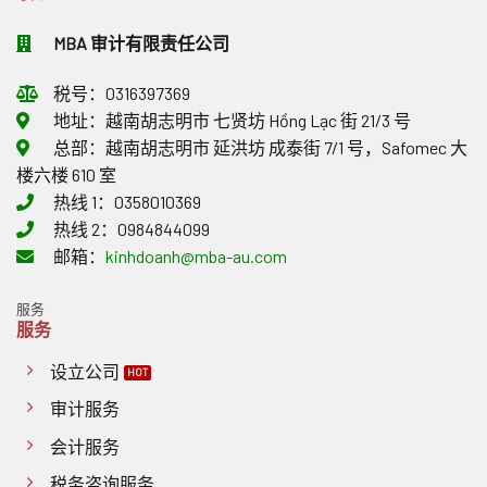
行
方
的
事
出
政
面
相
项
口
处
MBA 审计有限责任公司
需
关
货
罚
要
问
物
规
注
题
税号：0316397369
适
定
意
用
发
什
地址：越南胡志明市 七贤坊 Hồng Lạc 街 21/3 号
0%
生
么？
总部：越南胡志明市 延洪坊 成泰街 7/1 号，Safomec 大
增
多
值
项
楼六楼 610 室
税
重
热线 1：0358010369
政
要
策
变
热线 2：0984844099
作
化
邮箱：
kinhdoanh@mba-au.com
出
回
应
服务
服务
设立公司
审计服务
会计服务
税务咨询服务