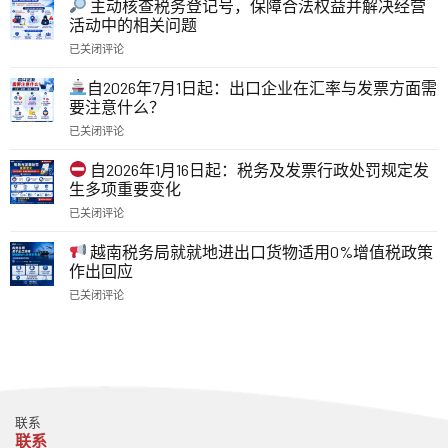
主动核查税务登记号，保障合法权益并解决经营
经
活动中的相关问题
营
已关闭评论
中
主
的
动
税
自2026年7月1日起：出口企业在汇率与发票方面需
核
务
要注意什么？
查
与
已关闭评论
税
电
自
务
子
2026
登
自2026年1月16日起：税务及发票行政处罚规定发
发
年
记
生多项重要变化
票：
7
号，
自
已关闭评论
月
保
2026
自
1
障
年
2026
日
越南税务局就就地进出口货物适用0%增值税政策
合
7
年
起：
作出回应
法
月
1
出
权
1
已关闭评论
月
口
益
日
越
16
企
并
起
南
日
业
解
需
税
起：
在
决
要
务
税
汇
经
了
局
务
率
营
解
就
及
与
活
的
就
发
发
动
联系
重
地
票
票
中
联系
要
进