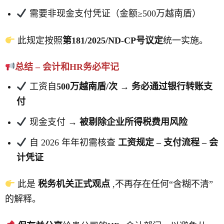
需要非现金支付凭证（金额≥500万越南盾）
此规定按照
第181/2025/ND-CP号议定
统一实施。
总结 – 会计和HR务必牢记
工资自
500万越南盾/次
→
务必通过银行转账支
付
现金支付 →
被剔除企业所得税费用风险
自 2026 年年初需核查
工资规定 – 支付流程 – 会
计凭证
此是
税务机关正式观点
,不再存在任何“含糊不清”
的解释。