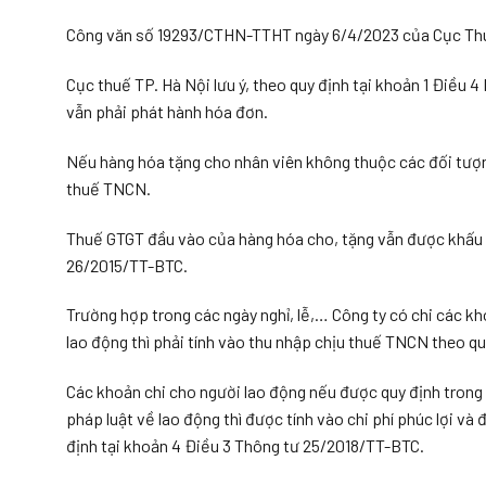
Công văn số 19293/CTHN-TTHT ngày 6/4/2023 của Cục Thuế 
Cục thuế TP. Hà Nội lưu ý, theo quy định tại khoản 1 Điều 
vẫn phải phát hành hóa đơn.
Nếu hàng hóa tặng cho nhân viên không thuộc các đối tượng
thuế TNCN.
Thuế GTGT đầu vào của hàng hóa cho, tặng vẫn được khấu t
26/2015/TT-BTC.
Trường hợp trong các ngày nghỉ, lễ,… Công ty có chi các kh
lao động thì phải tính vào thu nhập chịu thuế TNCN theo qu
Các khoản chi cho người lao động nếu được quy định trong
pháp luật về lao động thì được tính vào chi phí phúc lợi 
định tại khoản 4 Điều 3 Thông tư 25/2018/TT-BTC.