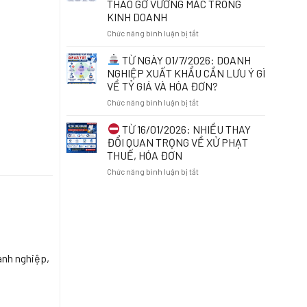
THÁO GỠ VƯỚNG MẮC TRONG
THỂ
ĐƠN
KINH DOANH
BỊ
ĐIỆN
TẠM
TỬ
ở
Chức năng bình luận bị tắt
HOÃN
KHI
XUẤT
KINH
CHỦ
TỪ NGÀY 01/7/2026: DOANH
CẢNH
DOANH
ĐỘNG
NGHIỆP XUẤT KHẨU CẦN LƯU Ý GÌ
ONLINE:
RÀ
VỀ TỶ GIÁ VÀ HÓA ĐƠN?
NHỮNG
SOÁT
ĐIỀU
ở
Chức năng bình luận bị tắt
MÃ
CẦN
SỐ
BIẾT
TỪ
THUẾ
TỪ 16/01/2026: NHIỀU THAY
TỪ
NGÀY
ĐỂ
ĐỔI QUAN TRỌNG VỀ XỬ PHẠT
01/7/2026
01/7/2026:
BẢO
THUẾ, HÓA ĐƠN
DOANH
VỆ
ở
Chức năng bình luận bị tắt
NGHIỆP
QUYỀN
XUẤT
LỢI
TỪ
KHẨU
VÀ
16/01/2026:
CẦN
THÁO
NHIỀU
LƯU
GỠ
THAY
Ý
VƯỚNG
ĐỔI
GÌ
MẮC
QUAN
VỀ
TRONG
anh nghiệp,
TRỌNG
TỶ
KINH
VỀ
GIÁ
DOANH
XỬ
VÀ
PHẠT
HÓA