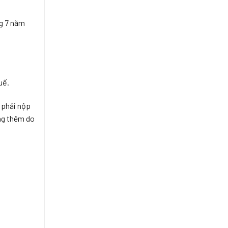
THUẾ,
ĐƠN?
HÓA
ĐƠN
ng 7 năm
uế.
 phải nộp
ăng thêm do