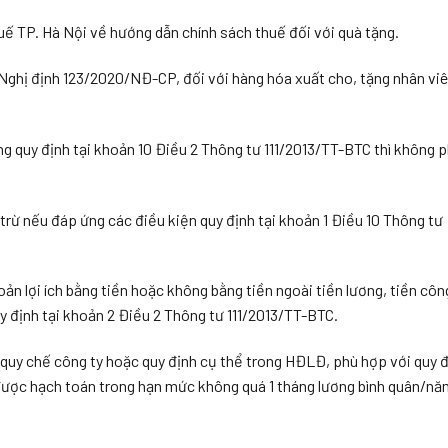
TP. Hà Nội về hướng dẫn chính sách thuế đối với quà tặng.
4 Nghị định 123/2020/NĐ-CP, đối với hàng hóa xuất cho, tặng nhân viê
 quy định tại khoản 10 Điều 2 Thông tư 111/2013/TT-BTC thì không p
rừ nếu đáp ứng các điều kiện quy định tại khoản 1 Điều 10 Thông tư
oản lợi ích bằng tiền hoặc không bằng tiền ngoài tiền lương, tiền cô
y định tại khoản 2 Điều 2 Thông tư 111/2013/TT-BTC.
 quy chế công ty hoặc quy định cụ thể trong HĐLĐ, phù hợp với quy 
và được hạch toán trong hạn mức không quá 1 tháng lương bình quân/nă