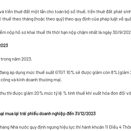
và tiền thuê đất một lần cho toàn bộ số thuế, tiền thuê đất phát sin
i thuế theo tháng (hoặc theo quý) theo quy định của pháp luật về quả
iểm nộp hồ sơ khai thuế thì thời hạn nộp chậm nhất là ngày 30/9/202
2023
 trong năm 2023.
 đang áp dụng mức thuế suất GTGT 10% sẽ được giảm còn 8% (giảm 
a công và kinh doanh thương mại.
 thu thì được giảm 20% mức tỷ lệ % tính thuế khi xuất hóa đơn đối vớ
 mua lại trái phiếu doanh nghiệp đến 31/12/2023
g Nhà nước quy định ngưng hiệu lực thi hành khoản 11 Điều 4 Thô