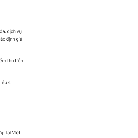
óa, dịch vụ
ác định giá
iểm thu tiền
Điều 4
p tại Việt