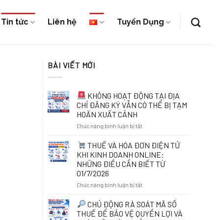
Tin tức
Liên hệ
Tuyển Dụng
BÀI VIẾT MỚI
KHÔNG HOẠT ĐỘNG TẠI ĐỊA
CHỈ ĐĂNG KÝ VẪN CÓ THỂ BỊ TẠM
HOÃN XUẤT CẢNH
ở
Chức năng bình luận bị tắt
KHÔNG
THUẾ VÀ HÓA ĐƠN ĐIỆN TỬ
HOẠT
KHI KINH DOANH ONLINE:
ĐỘNG
NHỮNG ĐIỀU CẦN BIẾT TỪ
TẠI
01/7/2026
ĐỊA
CHỈ
ở
Chức năng bình luận bị tắt
ĐĂNG
KÝ
THUẾ
CHỦ ĐỘNG RÀ SOÁT MÃ SỐ
VẪN
VÀ
THUẾ ĐỂ BẢO VỆ QUYỀN LỢI VÀ
CÓ
HÓA