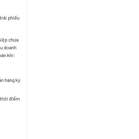
trái phiếu
hiệp chưa
ếu doanh
bán khi:
ân hàng ký
 thời điểm