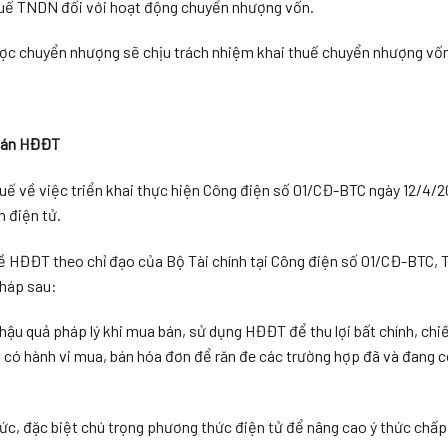
thuế TNDN đối với hoạt động chuyển nhượng vốn.
ợc chuyển nhượng sẽ chịu trách nhiệm khai thuế chuyển nhượng vốn
 bán HĐĐT
ế về việc triển khai thực hiện Công điện số 01/CĐ-BTC ngày 12/4/
n điện tử.
ề HĐĐT theo chỉ đạo của Bộ Tài chính tại Công điện số 01/CĐ-BTC, 
pháp sau:
 hậu quả pháp lý khi mua bán, sử dụng HĐĐT để thu lợi bất chính, ch
 có hành vi mua, bán hóa đơn để răn đe các trường hợp đã và đang có
ức, đặc biệt chú trọng phương thức điện tử để nâng cao ý thức chấ