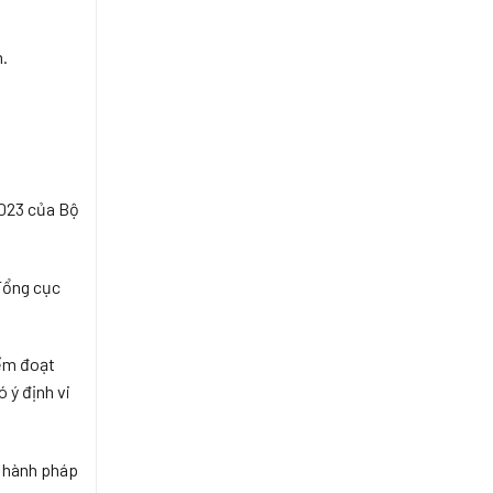
.
2023 của Bộ
Tổng cục
iếm đoạt
 ý định vi
p hành pháp