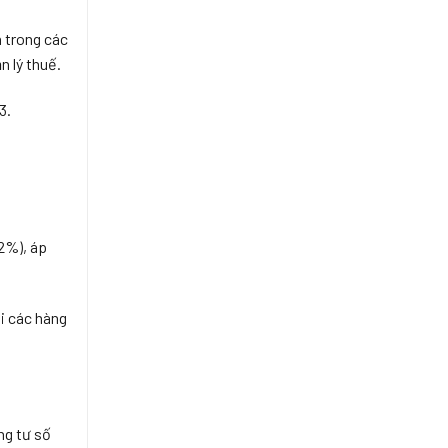
h trong các
n lý thuế.
3.
2%), áp
i các hàng
ng tư số