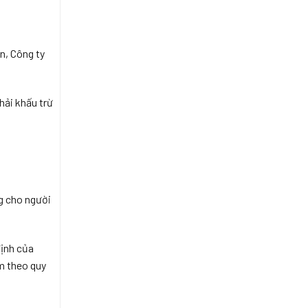
n, Công ty
hải khấu trừ
ng cho người
định của
m theo quy