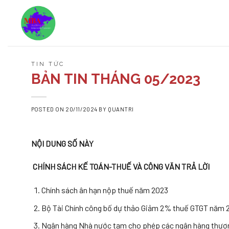
Skip
to
content
TIN TỨC
BẢN TIN THÁNG 05/2023
POSTED ON
20/11/2024
BY
QUANTRI
NỘI DUNG SỐ NÀY
CHÍNH SÁCH KẾ TOÁN-THUẾ VÀ CÔNG VĂN TRẢ LỜI
Chính sách ân hạn nộp thuế năm 2023
Bộ Tài Chính công bố dự thảo Giảm 2% thuế GTGT năm 
Ngân hàng Nhà nước tạm cho phép các ngân hàng thương