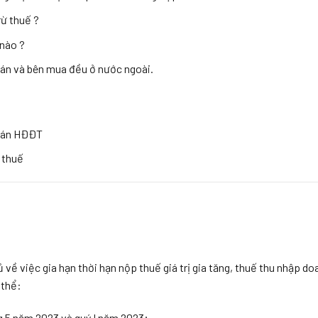
rừ thuế ?
 nào ?
bán và bên mua đều ở nước ngoài.
 bán HĐĐT
 thuế
ề việc gia hạn thời hạn nộp thuế giá trị gia tăng, thuế thu nhập do
 thể:
ng 5 năm 2023 và quý I năm 2023;