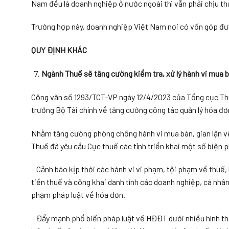
Nam đều là doanh nghiệp ở nước ngoài thì vẫn phải chịu 
Trường hợp này, doanh nghiệp Việt Nam nơi có vốn góp đư
QUY ĐỊNH KHÁC
Ngành Thuế sẽ tăng cường kiểm tra, xử lý hành vi mua
Công văn số 1293/TCT-VP ngày 12/4/2023 của Tổng cục Thu
trưởng Bộ Tài chính về tăng cường công tác quản lý hóa đơ
Nhằm tăng cường phòng chống hành vi mua bán, gian lận v
Thuế đã yêu cầu Cục thuế các tỉnh triển khai một số biện 
– Cảnh báo kịp thời các hành vi vi phạm, tội phạm về thuế,
tiền thuế và công khai danh tính các doanh nghiệp, cá nhân
phạm pháp luật về hóa đơn.
– Đẩy mạnh phổ biến pháp luật về HĐĐT dưới nhiều hình th