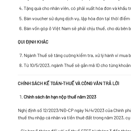
Tặng quà cho nhân viên, có phải xuất hóa đơn và khấu t
Bán voucher sử dụng dịch vụ, lập hóa đơn tại thời điểm
Bán vốn góp ở Việt Nam sẽ phải chịu thuế, cho dù bên 
QUI ĐỊNH KHÁC
Ngành Thuế sẽ tăng cường kiểm tra, xử lý hành vi mua
Từ 10/5/2023, ngành Thuế sẽ gắn mã ID cho từng khoản
CHÍNH SÁCH
KẾ TOÁN-
THUẾ VÀ CÔNG VĂN TRẢ LỜI
Chính sách ân hạn nộp thuế năm 2023
Nghị định số 12/2023/NĐ-CP ngày 14/4/2023 của Chính phủ v
thuế thu nhập cá nhân và tiền thuê đất trong năm 2023, cụ
– Gia hạn 6 tháng đối với số thuế GTGT từ tháng 3 đến thá