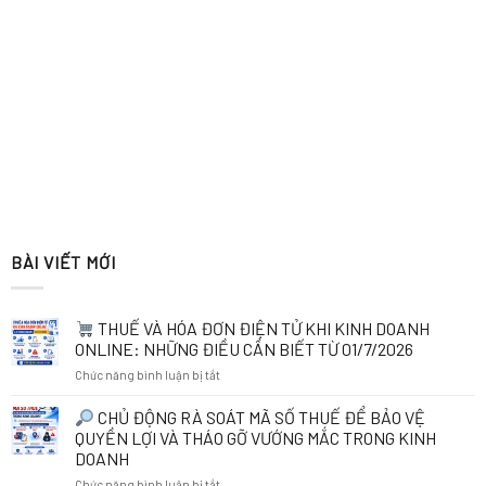
BÀI VIẾT MỚI
THUẾ VÀ HÓA ĐƠN ĐIỆN TỬ KHI KINH DOANH
ONLINE: NHỮNG ĐIỀU CẦN BIẾT TỪ 01/7/2026
ở
Chức năng bình luận bị tắt
THUẾ
CHỦ ĐỘNG RÀ SOÁT MÃ SỐ THUẾ ĐỂ BẢO VỆ
VÀ
QUYỀN LỢI VÀ THÁO GỠ VƯỚNG MẮC TRONG KINH
HÓA
DOANH
ĐƠN
ở
Chức năng bình luận bị tắt
ĐIỆN