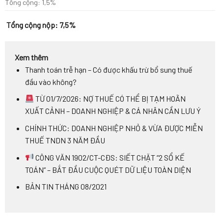
Tổng cộng: 1,5%
Tổng cộng nộp: 7,5%
Xem thêm
Thanh toán trễ hạn – Có được khấu trừ bổ sung thuế
đầu vào không?
TỪ 01/7/2026: NỢ THUẾ CÓ THỂ BỊ TẠM HOÃN
XUẤT CẢNH – DOANH NGHIỆP & CÁ NHÂN CẦN LƯU Ý
CHÍNH THỨC: DOANH NGHIỆP NHỎ & VỪA ĐƯỢC MIỄN
THUẾ TNDN 3 NĂM ĐẦU
CÔNG VĂN 1902/CT-CĐS: SIẾT CHẶT “2 SỔ KẾ
TOÁN” – BẮT ĐẦU CUỘC QUÉT DỮ LIỆU TOÀN DIỆN
BẢN TIN THÁNG 08/2021