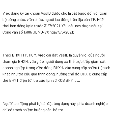
Việc đăng ký tài khoản VssID được cho là bắt buộc đối với toàn
bộ công chức, viên chức, người lao động trên địa bàn TP. HCM,
thời hạn đăng ký là trước 31/7/2021. Yêu cầu này được nêu tại
Công văn số 1388/UBND-VX ngày 5/5/2021;
Theo BHXH TP. HCM, việc cài đặt VssID là quyền lợi của người
tham gia BHXH, vừa giúp người dùng có thể trực tiếp giám sát
doanh nghiệp trong việc đóng BHXH, vừa cung cấp nhiều tiện ích
khác như tra cứu quá trình đóng, hưởng chế độ BHXH; cung cấp
thẻ BHYT điện tử, tra cứu lịch sử KCB BHYT, …
Người lao động phải tự cài đặt ứng dụng này, phía doanh nghiệp
chỉ có trách nhiệm hướng dẫn, hỗ trợ;