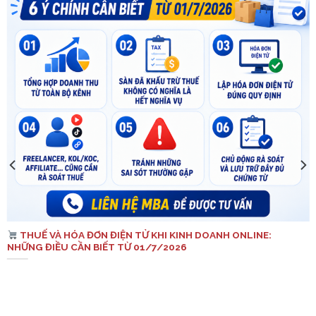
THUẾ VÀ HÓA ĐƠN ĐIỆN TỬ KHI KINH DOANH ONLINE:
NHỮNG ĐIỀU CẦN BIẾT TỪ 01/7/2026