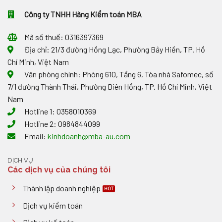
XUẤT
Công ty TNHH Hãng Kiểm toán MBA
NHẬP
KHẨU
TẠI
Mã số thuế: 0316397369
CHỖ
Địa chỉ: 21/3 đường Hồng Lạc, Phường Bảy Hiền, TP. Hồ
Chí Minh, Việt Nam
Văn phòng chính: Phòng 610, Tầng 6, Tòa nhà Safomec, số
7/1 đường Thành Thái, Phường Diên Hồng, TP. Hồ Chí Minh, Việt
Nam
Hotline 1: 0358010369
Hotline 2: 0984844099
Email:
kinhdoanh@mba-au.com
DỊCH VỤ
Các dịch vụ của chúng tôi
Thành lập doanh nghiệp
Dịch vụ kiểm toán