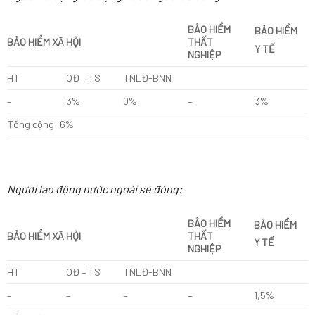
BẢO HIỂM
BẢO HIỂM
BẢO HIỂM XÃ HỘI
THẤT
Y TẾ
NGHIỆP
HT
OĐ – TS
TNLĐ-BNN
–
3%
0%
–
3%
Tổng cộng: 6%
Người lao động nước ngoài sẽ đóng:
BẢO HIỂM
BẢO HIỂM
BẢO HIỂM XÃ HỘI
THẤT
Y TẾ
NGHIỆP
HT
OĐ – TS
TNLĐ-BNN
–
–
–
–
1,5%