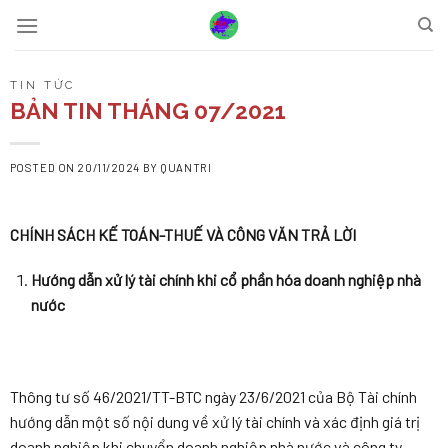
Skip
to
content
TIN TỨC
BẢN TIN THÁNG 07/2021
POSTED ON
20/11/2024
BY
QUANTRI
CHÍNH SÁCH
KẾ TOÁN-
THUẾ VÀ CÔNG VĂN TRẢ LỜI
Hướng dẫn xử lý tài chính khi cổ phần hóa doanh nghiệp nhà
nước
Thông tư số 46/2021/TT-BTC ngày 23/6/2021 của Bộ Tài chính
hướng dẫn một số nội dung về xử lý tài chính và xác định giá trị
doanh nghiệp khi chuyển doanh nghiệp nhà nước và công ty