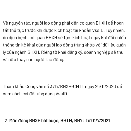
Về nguyên tắc, người lao động phải đến cơ quan BHXH để hoàn
tất thủ tục trước khi được kích hoạt tài khoản VssID. Tuy nhiên,
do dịch bệnh, cơ quan BHXH sẽ tạm kích hoạt ngay khi đối chiếu
thông tin kê khai của người lao động trùng khớp với dữ liệu quản
lý của ngành BHXH. Riêng tờ khai đăng ký, doanh nghiệp sẽ thu
và nộp thay cho người lao động.
Tham khảo Công văn số 3717/BHXH-CNTT ngày 25/11/2020 để
xem cách cài đặt ứng dụng VssID.
Mức đóng BHXH bắt buộc, BHTN, BHYT từ 01/7/2021