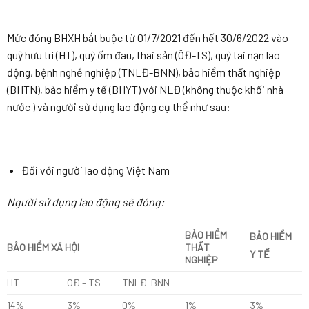
Mức đóng BHXH bắt buộc từ 01/7/2021 đến hết 30/6/2022 vào
quỹ hưu trí (HT), quỹ ốm đau, thai sản (ÔĐ-TS), quỹ tai nạn lao
động, bệnh nghề nghiệp (TNLĐ-BNN), bảo hiểm thất nghiệp
(BHTN), bảo hiểm y tế (BHYT) với NLĐ (không thuộc khối nhà
nước ) và người sử dụng lao động cụ thể như sau:
Đối với người lao động Việt Nam
Người sử dụng lao động sẽ đóng:
BẢO HIỂM
BẢO HIỂM
BẢO HIỂM XÃ HỘI
THẤT
Y TẾ
NGHIỆP
HT
OĐ – TS
TNLĐ-BNN
14%
3%
0%
1%
3%