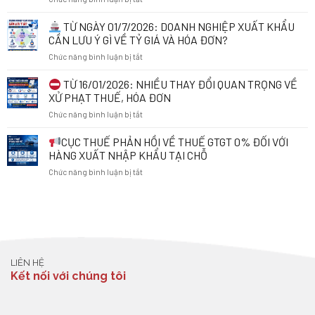
TỬ
CHỦ
KHI
TỪ NGÀY 01/7/2026: DOANH NGHIỆP XUẤT KHẨU
ĐỘNG
KINH
CẦN LƯU Ý GÌ VỀ TỶ GIÁ VÀ HÓA ĐƠN?
RÀ
DOANH
ở
Chức năng bình luận bị tắt
SOÁT
ONLINE:
MÃ
NHỮNG
TỪ
TỪ 16/01/2026: NHIỀU THAY ĐỔI QUAN TRỌNG VỀ
SỐ
ĐIỀU
NGÀY
THUẾ
CẦN
XỬ PHẠT THUẾ, HÓA ĐƠN
01/7/2026:
ĐỂ
BIẾT
ở
Chức năng bình luận bị tắt
DOANH
BẢO
TỪ
NGHIỆP
VỆ
01/7/2026
TỪ
CỤC THUẾ PHẢN HỒI VỀ THUẾ GTGT 0% ĐỐI VỚI
XUẤT
QUYỀN
16/01/2026:
KHẨU
HÀNG XUẤT NHẬP KHẨU TẠI CHỖ
LỢI
NHIỀU
CẦN
VÀ
ở
Chức năng bình luận bị tắt
THAY
LƯU
THÁO
ĐỔI
Ý
GỠ
CỤC
QUAN
GÌ
VƯỚNG
THUẾ
TRỌNG
VỀ
MẮC
PHẢN
VỀ
TỶ
TRONG
HỒI
XỬ
GIÁ
KINH
VỀ
PHẠT
VÀ
DOANH
THUẾ
THUẾ,
HÓA
LIÊN HỆ
GTGT
HÓA
ĐƠN?
Kết nối với chúng tôi
0%
ĐƠN
ĐỐI
VỚI
HÀNG