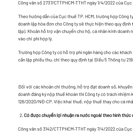
Công văn số 2737/CTTPHCM-TTHT ngày 1/4/2022 của Cục T
Theo hướng dẫn của Cục thuế TP. HCM, trường hợp Công ty c
doanh lập hóa đơn cho Công ty sẽ thực hiện theo quy định 
lập). Khoản hỗ trợ vận chuyển cho hộ, cá nhân kinh doanh 
vào chi phí hợp lý.
Trường hợp Công ty có hỗ trợ phí ngân hàng cho các khách 
cần lập phiếu thu, chi theo quy định tại Điều 5 Thông tư 2
Đối với các khoản chi thưởng, hỗ trợ đạt doanh số, khuyến 
doanh đăng ký nộp thuế khoán thì Công ty có trách nhiệm kh
126/2020/NĐ-CP. Việc khai thuế, nộp thuế thay cho cá nh
Có được chuyển lợi nhuận ra nước ngoài theo hình thức 
Công văn số 3142/CTTPHCM-TTHT ngày 7/4/2022 của Cục T