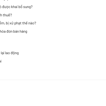
có được khai bổ sung?
nh thuế?
ểm, bị xử phạt thế nào?
 hóa đơn bán hàng
lại lao động
í