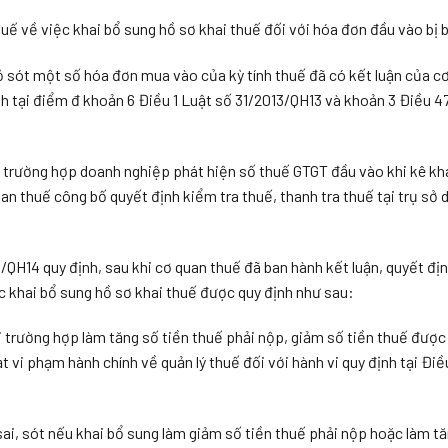
 về việc khai bổ sung hồ sơ khai thuế đối với hóa đơn đầu vào bị b
ỏ sót một số hóa đơn mua vào của kỳ tính thuế đã có kết luận của c
nh tại điểm đ khoản 6 Điều 1 Luật số 31/2013/QH13 và khoản 3 Điều 4
 trường hợp doanh nghiệp phát hiện số thuế GTGT đầu vào khi kê kha
quan thuế công bố quyết định kiểm tra thuế, thanh tra thuế tại trụ sở
/QH14 quy định, sau khi cơ quan thuế đã ban hành kết luận, quyết địn
ệc khai bổ sung hồ sơ khai thuế được quy định như sau:
i trường hợp làm tăng số tiền thuế phải nộp, giảm số tiền thuế được
 vi phạm hành chính về quản lý thuế đối với hành vi quy định tại Điề
ai, sót nếu khai bổ sung làm giảm số tiền thuế phải nộp hoặc làm tă