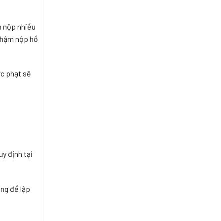
m nộp nhiều
 chậm nộp hồ
ức phạt sẽ
y định tại
ng để lập