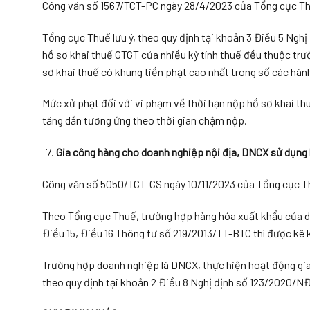
Công văn số 1567/TCT-PC ngày 28/4/2023 của Tổng cục Th
Tổng cục Thuế lưu ý, theo quy định tại khoản 3 Điều 5 Ng
hồ sơ khai thuế GTGT của nhiều kỳ tính thuế đều thuộc trườ
sơ khai thuế có khung tiền phạt cao nhất trong số các hành 
Mức xử phạt đối với vi phạm về thời hạn nộp hồ sơ khai t
tăng dần tương ứng theo thời gian chậm nộp.
Gia công hàng cho doanh nghiệp nội địa, DNCX sử dụng
Công văn số 5050/TCT-CS ngày 10/11/2023 của Tổng cục Th
Theo Tổng cục Thuế, trường hợp hàng hóa xuất khẩu của do
Điều 15, Điều 16 Thông tư số 219/2013/TT-BTC thì được kê 
Trường hợp doanh nghiệp là DNCX, thực hiện hoạt động gia
theo quy định tại khoản 2 Điều 8 Nghị định số 123/2020/N