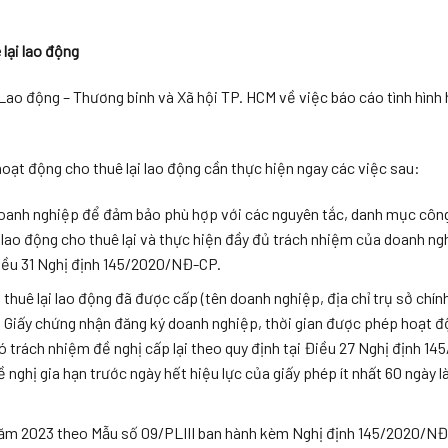
lại lao động
 động – Thương binh và Xã hội TP. HCM về việc báo cáo tình hình
t động cho thuê lại lao động cần thực hiện ngay các việc sau:
 doanh nghiệp để đảm bảo phù hợp với các nguyên tắc, danh mục côn
 lao động cho thuê lại và thực hiện đầy đủ trách nhiệm của doanh n
 Điều 31 Nghị định 145/2020/NĐ-CP.
thuê lại lao động đã được cấp (tên doanh nghiệp, địa chỉ trụ sở chín
ới Giấy chứng nhận đăng ký doanh nghiệp, thời gian được phép hoạt 
ó trách nhiệm đề nghị cấp lại theo quy định tại Điều 27 Nghị định 1
 nghị gia hạn trước ngày hết hiệu lực của giấy phép ít nhất 60 ngày 
g năm 2023 theo Mẫu số 09/PLIII ban hành kèm Nghị định 145/2020/N