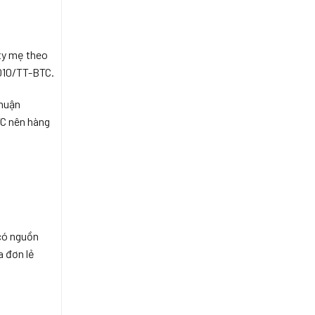
ty mẹ theo
2010/TT-BTC.
nhuận
TC nên hàng
có nguồn
a đơn lẻ