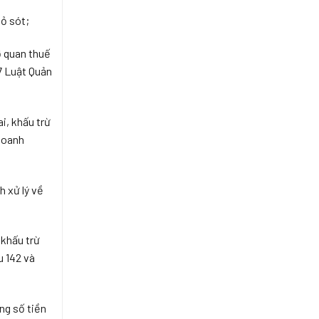
ỏ sót;
ơ quan thuế
7 Luật Quản
i, khấu trừ
 doanh
h xử lý về
 khấu trừ
u 142 và
ng số tiền