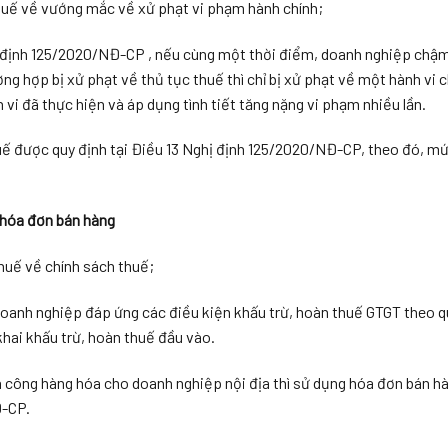
uế về vướng mắc về xử phạt vi phạm hành chính;
hị định 125/2020/NĐ-CP , nếu cùng một thời điểm, doanh nghiệp chậ
ng hợp bị xử phạt về thủ tục thuế thì chỉ bị xử phạt về một hành vi
vi đã thực hiện và áp dụng tình tiết tăng nặng vi phạm nhiều lần.
huế được quy định tại Điều 13 Nghị định 125/2020/NĐ-CP, theo đó, m
 hóa đơn bán hàng
uế về chính sách thuế;
anh nghiệp đáp ứng các điều kiện khấu trừ, hoàn thuế GTGT theo qu
khai khấu trừ, hoàn thuế đầu vào.
 công hàng hóa cho doanh nghiệp nội địa thì sử dụng hóa đơn bán hà
Đ-CP.