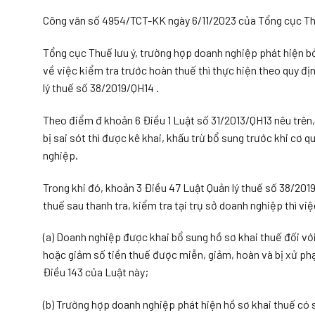
Công văn số 4954/TCT-KK ngày 6/11/2023 của Tổng cục Thuế
Tổng cục Thuế lưu ý, trường hợp doanh nghiệp phát hiện b
về việc kiểm tra trước hoàn thuế thì thực hiện theo quy đị
lý thuế số 38/2019/QH14 .
Theo điểm đ khoản 6 Điều 1 Luật số 31/2013/QH13 nêu trên,
bị sai sót thì được kê khai, khấu trừ bổ sung trước khi cơ 
nghiệp.
Trong khi đó, khoản 3 Điều 47 Luật Quản lý thuế số 38/2019
thuế sau thanh tra, kiểm tra tại trụ sở doanh nghiệp thì vi
(a) Doanh nghiệp được khai bổ sung hồ sơ khai thuế đối vớ
hoặc giảm số tiền thuế được miễn, giảm, hoàn và bị xử phạt
Điều 143 của Luật này;
(b) Trường hợp doanh nghiệp phát hiện hồ sơ khai thuế có s