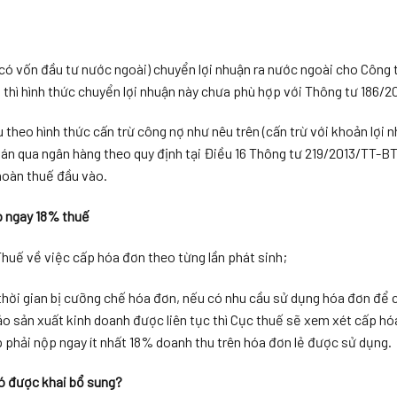
có vốn đầu tư nước ngoài) chuyển lợi nhuận ra nước ngoài cho Công 
ẹ thì hình thức chuyển lợi nhuận này chưa phù hợp với Thông tư 186/
 theo hình thức cấn trừ công nợ như nêu trên (cấn trừ với khoản lợi 
oán qua ngân hàng theo quy định tại Điều 16 Thông tư 219/2013/TT-B
hoàn thuế đầu vào.
ộp ngay 18% thuế
uế về việc cấp hóa đơn theo từng lần phát sinh;
thời gian bị cưỡng chế hóa đơn, nếu có nhu cầu sử dụng hóa đơn để 
ảo sản xuất kinh doanh được liên tục thì Cục thuế sẽ xem xét cấp hó
 phải nộp ngay ít nhất 18% doanh thu trên hóa đơn lẻ được sử dụng.
có được khai bổ sung?