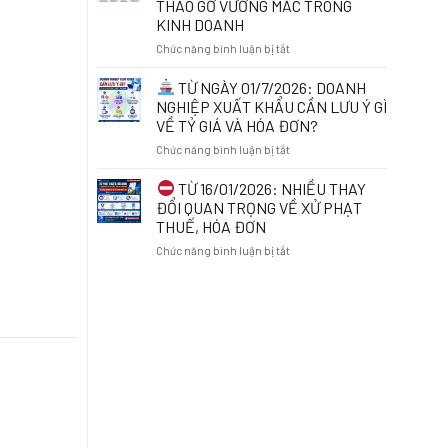
THÁO GỠ VƯỚNG MẮC TRONG
THỂ
ĐƠN
KINH DOANH
BỊ
ĐIỆN
TẠM
TỬ
ở
Chức năng bình luận bị tắt
HOÃN
KHI
XUẤT
KINH
CHỦ
TỪ NGÀY 01/7/2026: DOANH
CẢNH
DOANH
ĐỘNG
NGHIỆP XUẤT KHẨU CẦN LƯU Ý GÌ
ONLINE:
RÀ
VỀ TỶ GIÁ VÀ HÓA ĐƠN?
NHỮNG
SOÁT
ĐIỀU
ở
Chức năng bình luận bị tắt
MÃ
CẦN
SỐ
BIẾT
TỪ
THUẾ
TỪ 16/01/2026: NHIỀU THAY
TỪ
NGÀY
ĐỂ
ĐỔI QUAN TRỌNG VỀ XỬ PHẠT
01/7/2026
01/7/2026:
BẢO
THUẾ, HÓA ĐƠN
DOANH
VỆ
ở
Chức năng bình luận bị tắt
NGHIỆP
QUYỀN
XUẤT
LỢI
TỪ
KHẨU
VÀ
16/01/2026:
CẦN
THÁO
NHIỀU
LƯU
GỠ
THAY
Ý
VƯỚNG
ĐỔI
GÌ
MẮC
QUAN
VỀ
TRONG
TRỌNG
TỶ
KINH
VỀ
GIÁ
DOANH
XỬ
VÀ
PHẠT
HÓA