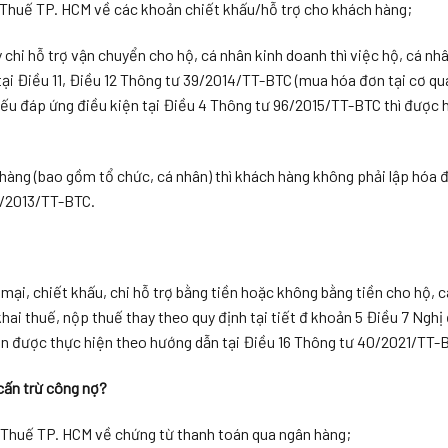
huế TP. HCM về các khoản chiết khấu/hỗ trợ cho khách hàng;
hi hỗ trợ vận chuyển cho hộ, cá nhân kinh doanh thì việc hộ, cá nhâ
tại Điều 11, Điều 12 Thông tư 39/2014/TT-BTC (mua hóa đơn tại cơ q
nếu đáp ứng điều kiện tại Điều 4 Thông tư 96/2015/TT-BTC thì được 
hàng (bao gồm tổ chức, cá nhân) thì khách hàng không phải lập hóa 
19/2013/TT-BTC.
mại, chiết khấu, chi hỗ trợ bằng tiền hoặc không bằng tiền cho hộ, c
ai thuế, nộp thuế thay theo quy định tại tiết đ khoản 5 Điều 7 Nghị
ân được thực hiện theo hướng dẫn tại Điều 16 Thông tư 40/2021/TT-
cấn trừ công nợ?
huế TP. HCM về chứng từ thanh toán qua ngân hàng;