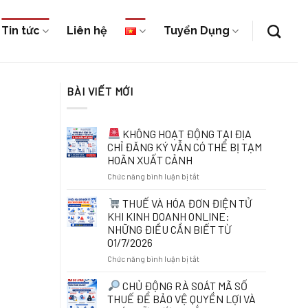
Tin tức
Liên hệ
Tuyển Dụng
BÀI VIẾT MỚI
KHÔNG HOẠT ĐỘNG TẠI ĐỊA
CHỈ ĐĂNG KÝ VẪN CÓ THỂ BỊ TẠM
HOÃN XUẤT CẢNH
ở
Chức năng bình luận bị tắt
KHÔNG
THUẾ VÀ HÓA ĐƠN ĐIỆN TỬ
HOẠT
KHI KINH DOANH ONLINE:
ĐỘNG
NHỮNG ĐIỀU CẦN BIẾT TỪ
TẠI
01/7/2026
ĐỊA
CHỈ
ở
Chức năng bình luận bị tắt
ĐĂNG
KÝ
THUẾ
CHỦ ĐỘNG RÀ SOÁT MÃ SỐ
VẪN
VÀ
THUẾ ĐỂ BẢO VỆ QUYỀN LỢI VÀ
CÓ
HÓA