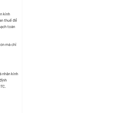
THUẾ,
ĐƠN?
HÓA
ĐƠN
n kinh
uan thuế để
hạch toán
đơn mà chỉ
á nhân kinh
 định
BTC.