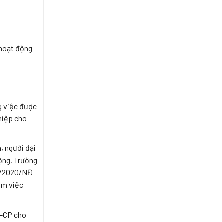
 hoạt động
g việc được
ghiệp cho
h, người đại
động. Trường
45/2020/NĐ-
làm việc
Đ-CP cho