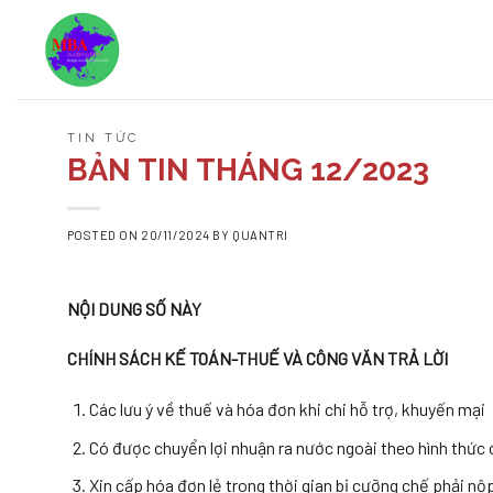
Skip
to
content
TIN TỨC
BẢN TIN THÁNG 12/2023
POSTED ON
20/11/2024
BY
QUANTRI
NỘI DUNG SỐ NÀY
CHÍNH SÁCH KẾ TOÁN-THUẾ VÀ CÔNG VĂN TRẢ LỜI
Các lưu ý về thuế và hóa đơn khi chi hỗ trợ, khuyến mại
Có được chuyển lợi nhuận ra nước ngoài theo hình thức 
Xin cấp hóa đơn lẻ trong thời gian bị cưỡng chế phải n