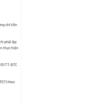
ng chỉ tiền
hì phải lập
ơn thực hiện
2013/TT-BTC
GTGT) theo