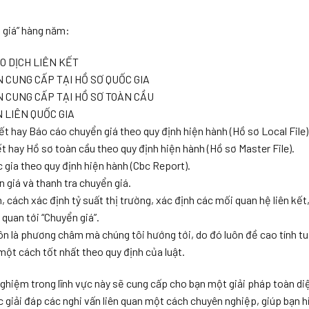
n giá” hàng năm:
O DỊCH LIÊN KẾT
N CUNG CẤP TẠI HỒ SƠ QUỐC GIA
N CUNG CẤP TẠI HỒ SƠ TOÀN CẦU
 LIÊN QUỐC GIA
kết hay Báo cáo chuyển giá theo quy định hiện hành (Hồ sơ Local File)
kết hay Hồ sơ toàn cầu theo quy định hiện hành (Hồ sơ Master File).
c gia theo quy định hiện hành (Cbc Report).
n giá và thanh tra chuyển giá.
n, cách xác định tỷ suất thị trường, xác định các mối quan hệ liên kế
 quan tới “Chuyển giá”.
 luôn là phương châm mà chúng tôi hướng tới, do đó luôn đề cao tính tu
 một cách tốt nhất theo quy định của luật.
ghiệm trong lĩnh vực này sẽ cung cấp cho bạn một giải pháp toàn diệ
c giải đáp các nghi vấn liên quan một cách chuyên nghiệp, giúp bạn h