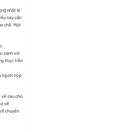
ọng nhất là
iều này cần
ạn chế. Một
p.
so sánh với
ng thực tiễn
a người nộp
ế về sau cho
sơ về
 về chuyển