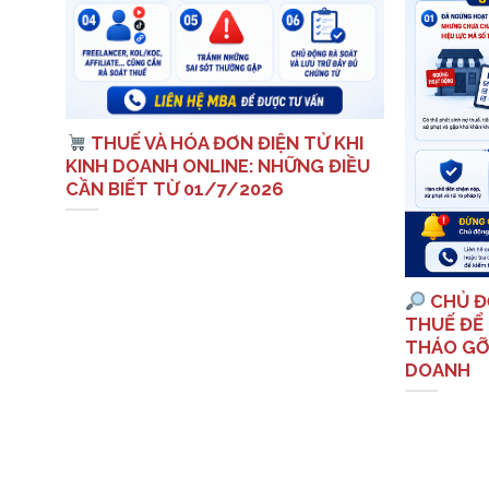
: 10
THUẾ VÀ HÓA ĐƠN ĐIỆN TỬ KHI
 VỀ
KINH DOANH ONLINE: NHỮNG ĐIỀU
CẦN BIẾT TỪ 01/7/2026
CHỦ Đ
THUẾ ĐỂ 
THÁO GỠ
DOANH