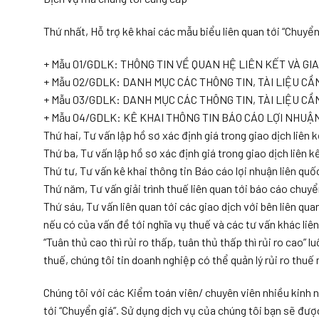
Thứ nhất, Hỗ trợ kê khai các mẫu biểu liên quan tới “Chuyể
+ Mẫu 01/GDLK: THÔNG TIN VỀ QUAN HỆ LIÊN KẾT VÀ GIA
+ Mẫu 02/GDLK: DANH MỤC CÁC THÔNG TIN, TÀI LIỆU CẦ
+ Mẫu 03/GDLK: DANH MỤC CÁC THÔNG TIN, TÀI LIỆU CẦ
+ Mẫu 04/GDLK: KÊ KHAI THÔNG TIN BÁO CÁO LỢI NHUẬN
Thứ hai, Tư vấn lập hồ sơ xác định giá trong giao dịch liên 
Thứ ba, Tư vấn lập hồ sơ xác định giá trong giao dịch liên 
Thứ tư, Tư vấn kê khai thông tin Báo cáo lợi nhuận liên quố
Thứ năm, Tư vấn giải trình thuế liên quan tới báo cáo chuyể
Thứ sáu, Tư vấn liên quan tới các giao dịch với bên liên qua
nếu có của vấn đề tới nghĩa vụ thuế và các tư vấn khác liên
“Tuân thủ cao thì rủi ro thấp, tuân thủ thấp thì rủi ro cao”
thuế, chúng tôi tin doanh nghiệp có thể quản lý rủi ro thuế
Chúng tôi với các Kiểm toán viên/ chuyên viên nhiều kinh n
tới “Chuyển giá”. Sử dụng dịch vụ của chúng tôi bạn sẽ đượ