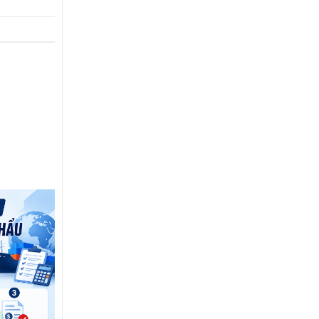
14
Th7