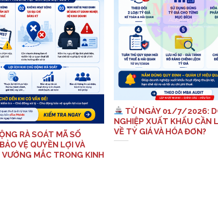
TỪ NGÀY 01/7/2026: 
NGHIỆP XUẤT KHẨU CẦN L
VỀ TỶ GIÁ VÀ HÓA ĐƠN?
ỘNG RÀ SOÁT MÃ SỐ
BẢO VỆ QUYỀN LỢI VÀ
 VƯỚNG MẮC TRONG KINH