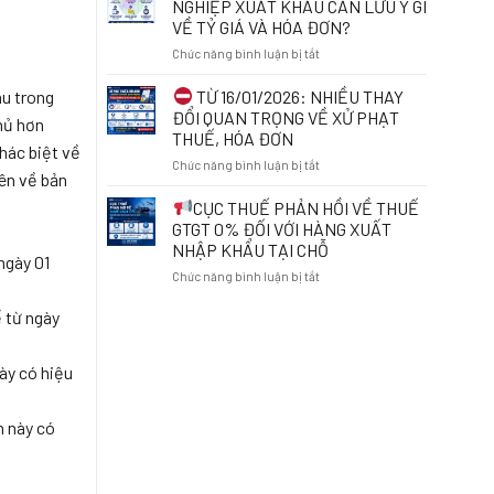
NGHIỆP XUẤT KHẨU CẦN LƯU Ý GÌ
ONLINE:
RÀ
VỀ TỶ GIÁ VÀ HÓA ĐƠN?
NHỮNG
SOÁT
ĐIỀU
ở
Chức năng bình luận bị tắt
MÃ
CẦN
SỐ
BIẾT
TỪ
THUẾ
TỪ 16/01/2026: NHIỀU THAY
âu trong
TỪ
NGÀY
ĐỂ
ĐỔI QUAN TRỌNG VỀ XỬ PHẠT
hủ hơn
01/7/2026
01/7/2026:
BẢO
THUẾ, HÓA ĐƠN
DOANH
VỆ
khác biệt về
ở
Chức năng bình luận bị tắt
NGHIỆP
QUYỀN
iên về bản
XUẤT
LỢI
TỪ
KHẨU
VÀ
CỤC THUẾ PHẢN HỒI VỀ THUẾ
16/01/2026:
CẦN
THÁO
GTGT 0% ĐỐI VỚI HÀNG XUẤT
NHIỀU
LƯU
GỠ
NHẬP KHẨU TẠI CHỖ
THAY
Ý
ngày 01
VƯỚNG
ở
Chức năng bình luận bị tắt
ĐỔI
GÌ
MẮC
QUAN
VỀ
TRONG
CỤC
TRỌNG
 từ ngày
TỶ
KINH
THUẾ
VỀ
GIÁ
DOANH
PHẢN
XỬ
VÀ
HỒI
ày có hiệu
PHẠT
HÓA
VỀ
THUẾ,
ĐƠN?
THUẾ
HÓA
h này có
GTGT
ĐƠN
0%
ĐỐI
VỚI