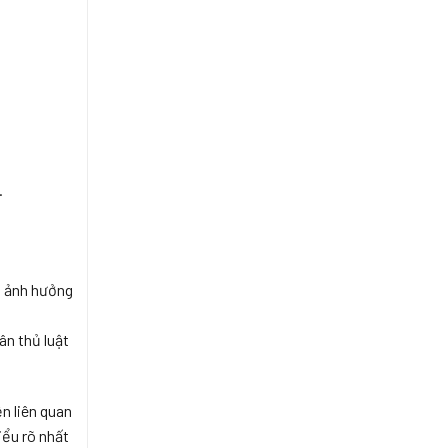
.
t, ảnh hưởng
ân thủ luật
n liên quan
iểu rõ nhất