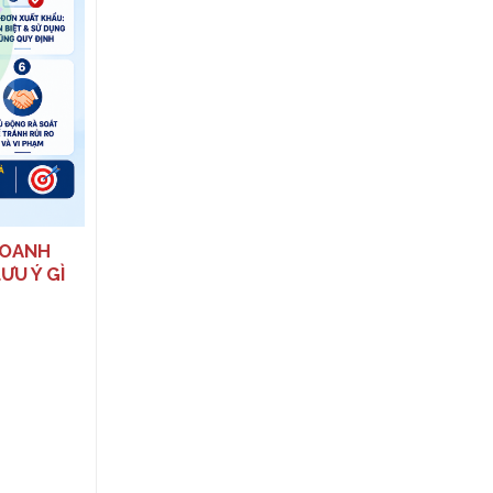
TỪ 16/01/2026: NHIỀU THAY
ĐỔI QUAN TRỌNG VỀ XỬ PHẠT
THUẾ, HÓA ĐƠN
DOANH
ƯU Ý GÌ