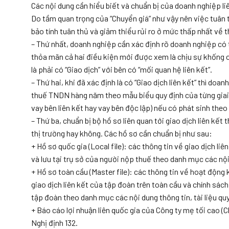
Các nội dung cần hiểu biết và chuẩn bị của doanh nghiệp li
Do tầm quan trọng của “Chuyển giá” như vậy nên việc tuân
bảo tính tuân thủ và giảm thiểu rủi ro ở mức thấp nhất về 
– Thứ nhất, doanh nghiệp cần xác định rõ doanh nghiệp có 
thỏa mãn cả hai điều kiện mới được xem là chịu sự khống ch
là phải có “Giao dịch” với bên có “mối quan hệ liên kết”.
– Thứ hai, khi đã xác định là có “Giao dịch liên kết” thì doa
thuế TNDN hàng năm theo mẫu biểu quy định của từng giai đo
vay bên liên kết hay vay bên độc lập) nếu có phát sinh the
– Thứ ba, chuẩn bị bộ hồ sơ liên quan tới giao dịch liên kế
thị trường hay không. Các hồ sơ cần chuẩn bị như sau:
+ Hồ sơ quốc gia (Local file): các thông tin về giao dịch li
và lưu tại trụ sở của người nộp thuế theo danh mục các nội d
+ Hồ sơ toàn cầu (Master file): các thông tin về hoạt động
giao dịch liên kết của tập đoàn trên toàn cầu và chính sác
tập đoàn theo danh mục các nội dung thông tin, tài liệu quy
+ Báo cáo lợi nhuận liên quốc gia của Công ty mẹ tối cao (
Nghị định 132.