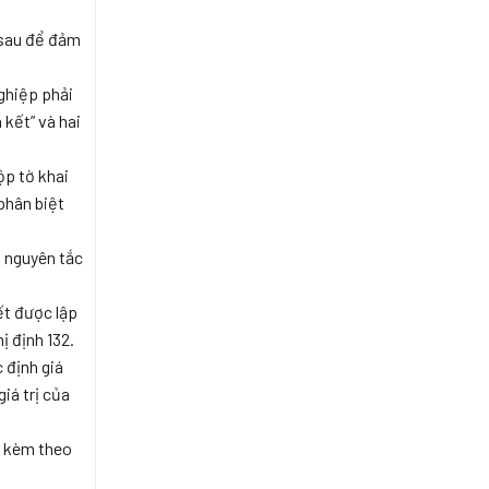
HÀNG
XUẤT
 sau để đảm
NHẬP
KHẨU
TẠI
ghiệp phải
CHỖ
 kết” và hai
ộp tờ khai
phân biệt
ủ nguyên tắc
kết được lập
ị định 132.
 định giá
iá trị của
h kèm theo