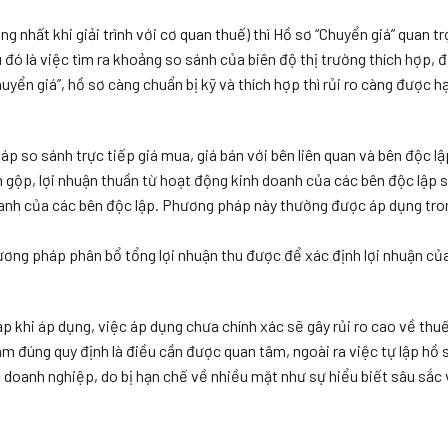
ng nhất khi giải trình với cơ quan thuế) thì Hồ sơ “Chuyển giá” quan tr
đó là việc tìm ra khoảng so sánh của biên độ thị trường thích hợp, đ
uyển giá”, hồ sơ càng chuẩn bị kỹ và thích hợp thì rủi ro càng được h
p so sánh trực tiếp giá mua, giá bán với bên liên quan và bên độc lậ
n gộp, lợi nhuận thuần từ hoạt động kinh doanh của các bên độc lập 
doanh của các bên độc lập. Phương pháp này thường được áp dụng tro
ương pháp phân bổ tổng lợi nhuận thu được để xác định lợi nhuận củ
tạp khi áp dụng, việc áp dụng chưa chính xác sẽ gây rủi ro cao về thu
àm đúng quy định là điều cần được quan tâm, ngoài ra việc tự lập hồ 
các doanh nghiệp, do bị hạn chế về nhiều mặt như sự hiểu biết sâu sắc