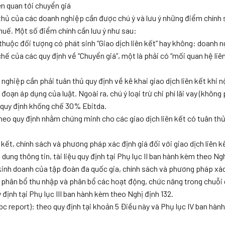
ên quan tới chuyển giá
 thủ của các doanh nghiệp cần được chú ý và lưu ý những điểm chính
thuế. Một số điểm chính cần lưu ý như sau:
thuộc đối tượng có phát sinh “Giao dịch liên kết” hay không: doanh n
ế của các quy định về “Chuyển giá”, một là phải có “mối quan hệ liên
nh nghiệp cần phải tuân thủ quy định về kê khai giao dịch liên kết khi n
ạn áp dụng của luật. Ngoài ra, chú ý loại trừ chi phí lãi vay (không 
o quy định khống chế 30% Ebitda.
t theo quy định nhằm chứng minh cho các giao dịch liên kết có tuân th
ên kết, chính sách và phương pháp xác định giá đối với giao dịch liên 
ung thông tin, tài liệu quy định tại Phụ lục II ban hành kèm theo Ngh
 kinh doanh của tập đoàn đa quốc gia, chính sách và phương pháp xác
h phân bổ thu nhập và phân bổ các hoạt động, chức năng trong chuỗi g
 định tại Phụ lục III ban hành kèm theo Nghị định 132.
Cbc report): theo quy định tại khoản 5 Điều này và Phụ lục IV ban hàn