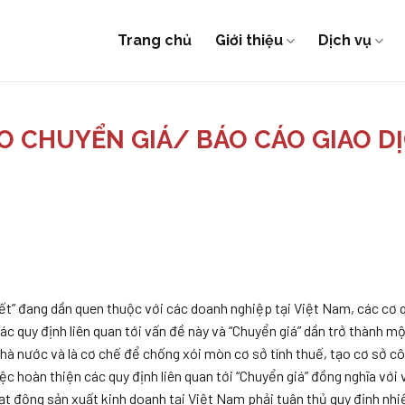
Trang chủ
Giới thiệu
Dịch vụ
ÁO CHUYỂN GIÁ/ BÁO CÁO GIAO D
 kết” đang dần quen thuộc với các doanh nghiệp tại Việt Nam, các cơ 
c quy định liên quan tới vấn đề này và “Chuyển giá” dần trở thành m
hà nước và là cơ chế để chống xói mòn cơ sở tính thuế, tạo cơ sở c
c hoàn thiện các quy định liên quan tới “Chuyển giá” đồng nghĩa với 
ạt động sản xuất kinh doanh tại Việt Nam phải tuân thủ quy định nhi