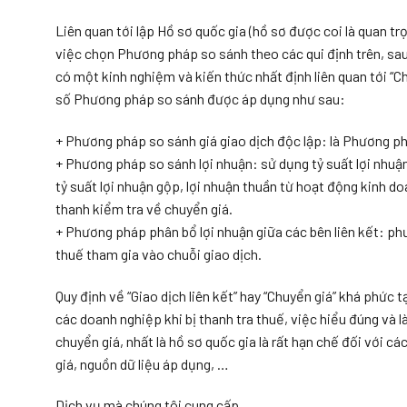
Liên quan tới lập Hồ sơ quốc gia (hồ sơ được coi là quan trọ
việc chọn Phương pháp so sánh theo các qui định trên, sau 
có một kinh nghiệm và kiến thức nhất định liên quan tới “Ch
số Phương pháp so sánh được áp dụng như sau:
+ Phương pháp so sánh giá giao dịch độc lập: là Phương phá
+ Phương pháp so sánh lợi nhuận: sử dụng tỷ suất lợi nhuậ
tỷ suất lợi nhuận gộp, lợi nhuận thuần từ hoạt động kinh 
thanh kiểm tra về chuyển giá.
+ Phương pháp phân bổ lợi nhuận giữa các bên liên kết: ph
thuế tham gia vào chuỗi giao dịch.
Quy định về “Giao dịch liên kết” hay “Chuyển giá” khá phức 
các doanh nghiệp khi bị thanh tra thuế, việc hiểu đúng và l
chuyển giá, nhất là hồ sơ quốc gia là rất hạn chế đối với 
giá, nguồn dữ liệu áp dụng, …
Dịch vụ mà chúng tôi cung cấp