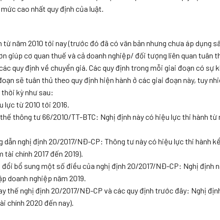
 mức cao nhất quy định của luật.
tính từ năm 2010 tới nay (trước đó đã có văn bản nhưng chưa áp dụng s
hơn giúp cơ quan thuế và cả doanh nghiệp/ đối tượng liên quan tuân t
 các quy định về chuyển giá. Các quy định trong mỗi giai đoạn có sự 
oạn sẽ tuân thủ theo quy định hiện hành ở các giai đoạn này, tuy nh
 thời kỳ như sau:
lực từ 2010 tới 2016.
hế thông tư 66/2010/TT-BTC: Nghị định này có hiệu lực thi hành từ 
 dẫn nghị định 20/2017/NĐ-CP: Thông tư này có hiệu lực thi hành kể
 tài chính 2017 đến 2019).
đổi bổ sung một số điều của nghị định 20/2017/NĐ-CP: Nghị định n
nhập doanh nghiệp năm 2019.
y thế nghị định 20/2017/NĐ-CP và các quy định trước đây: Nghị địn
ài chính 2020 đến nay).