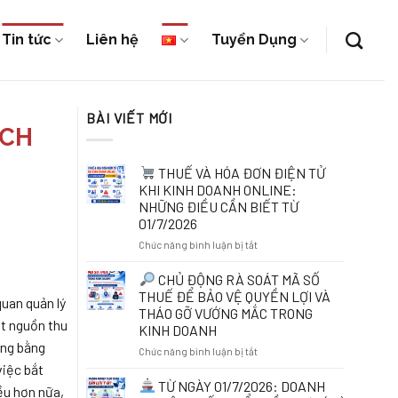
Tin tức
Liên hệ
Tuyển Dụng
BÀI VIẾT MỚI
ỊCH
THUẾ VÀ HÓA ĐƠN ĐIỆN TỬ
KHI KINH DOANH ONLINE:
NHỮNG ĐIỀU CẦN BIẾT TỪ
01/7/2026
ở
Chức năng bình luận bị tắt
THUẾ
CHỦ ĐỘNG RÀ SOÁT MÃ SỐ
VÀ
THUẾ ĐỂ BẢO VỆ QUYỀN LỢI VÀ
quan quản lý
HÓA
THÁO GỠ VƯỚNG MẮC TRONG
ĐƠN
ột nguồn thu
KINH DOANH
ĐIỆN
ông bằng
TỬ
ở
Chức năng bình luận bị tắt
KHI
việc bắt
KINH
CHỦ
TỪ NGÀY 01/7/2026: DOANH
ều hơn nữa,
DOANH
ĐỘNG