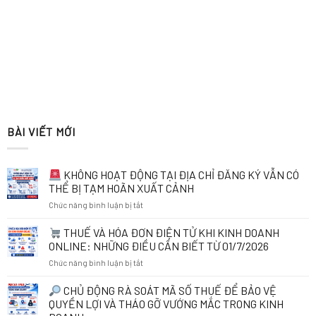
BÀI VIẾT MỚI
KHÔNG HOẠT ĐỘNG TẠI ĐỊA CHỈ ĐĂNG KÝ VẪN CÓ
THỂ BỊ TẠM HOÃN XUẤT CẢNH
ở
Chức năng bình luận bị tắt
KHÔNG
THUẾ VÀ HÓA ĐƠN ĐIỆN TỬ KHI KINH DOANH
HOẠT
ONLINE: NHỮNG ĐIỀU CẦN BIẾT TỪ 01/7/2026
ĐỘNG
ở
Chức năng bình luận bị tắt
TẠI
ĐỊA
THUẾ
CHỦ ĐỘNG RÀ SOÁT MÃ SỐ THUẾ ĐỂ BẢO VỆ
CHỈ
VÀ
ĐĂNG
QUYỀN LỢI VÀ THÁO GỠ VƯỚNG MẮC TRONG KINH
HÓA
KÝ