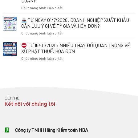
DOANH
ĐƠN
VẪN
ở
Chức năng bình luận bị tắt
ĐIỆN
CÓ
TỬ
THỂ
CHỦ
KHI
TỪ NGÀY 01/7/2026: DOANH NGHIỆP XUẤT KHẨU
BỊ
ĐỘNG
KINH
TẠM
CẦN LƯU Ý GÌ VỀ TỶ GIÁ VÀ HÓA ĐƠN?
RÀ
DOANH
HOÃN
ở
Chức năng bình luận bị tắt
SOÁT
ONLINE:
XUẤT
MÃ
NHỮNG
CẢNH
TỪ
TỪ 16/01/2026: NHIỀU THAY ĐỔI QUAN TRỌNG VỀ
SỐ
ĐIỀU
NGÀY
THUẾ
CẦN
XỬ PHẠT THUẾ, HÓA ĐƠN
01/7/2026:
ĐỂ
BIẾT
ở
Chức năng bình luận bị tắt
DOANH
BẢO
TỪ
NGHIỆP
VỆ
01/7/2026
TỪ
XUẤT
QUYỀN
16/01/2026:
KHẨU
LỢI
NHIỀU
CẦN
VÀ
THAY
LƯU
THÁO
ĐỔI
Ý
GỠ
QUAN
GÌ
VƯỚNG
LIÊN HỆ
TRỌNG
VỀ
MẮC
Kết nối với chúng tôi
VỀ
TỶ
TRONG
XỬ
GIÁ
KINH
PHẠT
VÀ
DOANH
THUẾ,
HÓA
HÓA
ĐƠN?
Công ty TNHH Hãng Kiểm toán MBA
ĐƠN