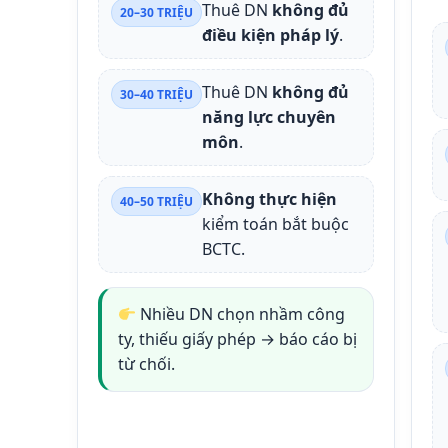
Thuê DN
không đủ
20–30 TRIỆU
điều kiện pháp lý
.
Thuê DN
không đủ
30–40 TRIỆU
năng lực chuyên
môn
.
Không thực hiện
40–50 TRIỆU
kiểm toán bắt buộc
BCTC.
Nhiều DN chọn nhầm công
ty, thiếu giấy phép → báo cáo bị
từ chối.