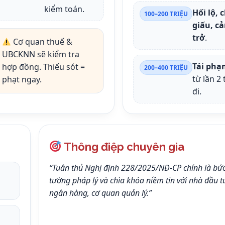
kiểm toán.
Hối lộ, 
100–200 TRIỆU
giấu, c
trở
.
Cơ quan thuế &
UBCKNN sẽ kiểm tra
Tái phạ
hợp đồng. Thiếu sót =
200–400 TRIỆU
từ lần 2 
phạt ngay.
đi.
Thông điệp chuyên gia
“Tuân thủ Nghị định 228/2025/NĐ-CP chính là bứ
h
tường pháp lý và chìa khóa niềm tin với nhà đầu t
ngân hàng, cơ quan quản lý.”