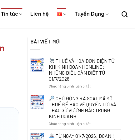
Tin tức
Liên hệ
Tuyển Dụng
BÀI VIẾT MỚI
n
THUẾ VÀ HÓA ĐƠN ĐIỆN TỬ
KHI KINH DOANH ONLINE:
NHỮNG ĐIỀU CẦN BIẾT TỪ
01/7/2026
ở
Chức năng bình luận bị tắt
THUẾ
CHỦ ĐỘNG RÀ SOÁT MÃ SỐ
VÀ
THUẾ ĐỂ BẢO VỆ QUYỀN LỢI VÀ
HÓA
THÁO GỠ VƯỚNG MẮC TRONG
ĐƠN
KINH DOANH
ĐIỆN
TỬ
ở
Chức năng bình luận bị tắt
KHI
KINH
CHỦ
TỪ NGÀY 01/7/2026: DOANH
DOANH
ĐỘNG