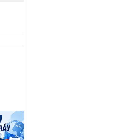
14
Th7