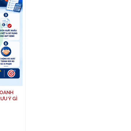
TỪ 16/01/2026: NHIỀU THAY
ĐỔI QUAN TRỌNG VỀ XỬ PHẠT
THUẾ, HÓA ĐƠN
DOANH
ƯU Ý GÌ