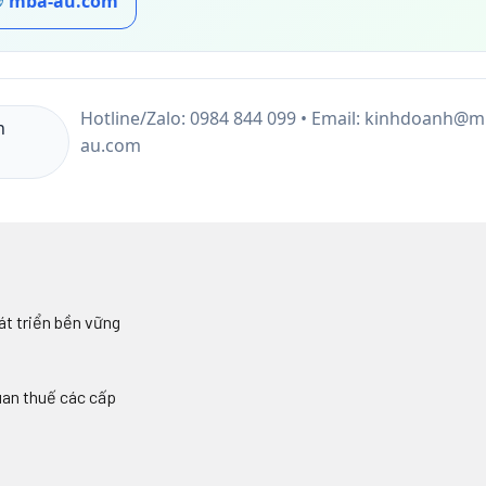
mba-au.com
Hotline/Zalo: 0984 844 099 • Email: kinhdoanh@m
n
au.com
át triển bền vững
uan thuế các cấp