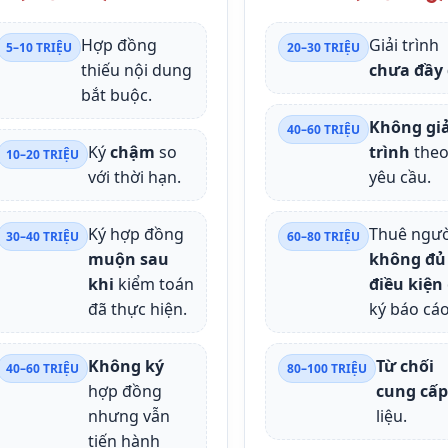
Hợp đồng
Giải trình
5–10 TRIỆU
20–30 TRIỆU
thiếu nội dung
chưa đầy
bắt buộc.
Không giả
40–60 TRIỆU
Ký
chậm
so
trình
the
10–20 TRIỆU
với thời hạn.
yêu cầu.
Ký hợp đồng
Thuê ngườ
30–40 TRIỆU
60–80 TRIỆU
muộn sau
không đủ
khi
kiểm toán
điều kiện
đã thực hiện.
ký báo cáo
Không ký
Từ chối
40–60 TRIỆU
80–100 TRIỆU
hợp đồng
cung cấp
nhưng vẫn
liệu.
tiến hành