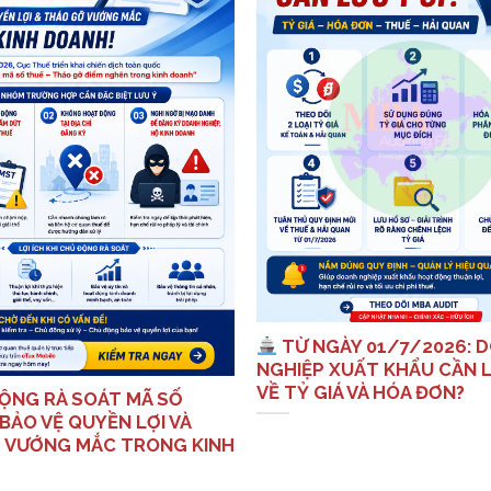
TỪ NGÀY 01/7/2026: 
NGHIỆP XUẤT KHẨU CẦN L
VỀ TỶ GIÁ VÀ HÓA ĐƠN?
ỘNG RÀ SOÁT MÃ SỐ
BẢO VỆ QUYỀN LỢI VÀ
 VƯỚNG MẮC TRONG KINH