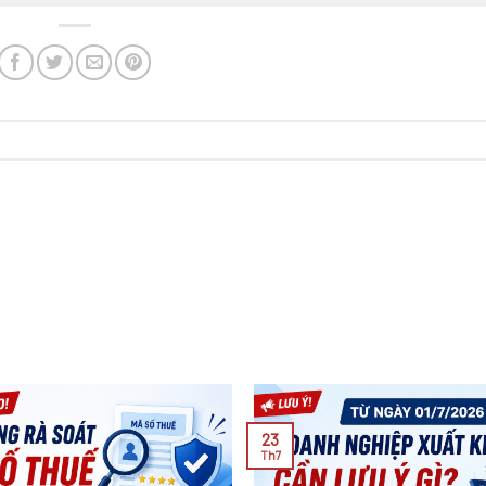
23
Th7