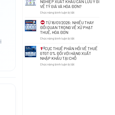
NGHIỆP XUẤT KHẨU CẦN LƯU Ý GÌ
ONLINE:
RÀ
VỀ TỶ GIÁ VÀ HÓA ĐƠN?
NHỮNG
SOÁT
ĐIỀU
ở
Chức năng bình luận bị tắt
MÃ
CẦN
SỐ
BIẾT
TỪ
THUẾ
TỪ 16/01/2026: NHIỀU THAY
TỪ
NGÀY
ĐỂ
ĐỔI QUAN TRỌNG VỀ XỬ PHẠT
01/7/2026
01/7/2026:
BẢO
THUẾ, HÓA ĐƠN
DOANH
VỆ
ở
Chức năng bình luận bị tắt
NGHIỆP
QUYỀN
ị
XUẤT
LỢI
TỪ
KHẨU
VÀ
CỤC THUẾ PHẢN HỒI VỀ THUẾ
16/01/2026:
CẦN
THÁO
GTGT 0% ĐỐI VỚI HÀNG XUẤT
NHIỀU
LƯU
GỠ
NHẬP KHẨU TẠI CHỖ
THAY
Ý
VƯỚNG
ở
Chức năng bình luận bị tắt
ĐỔI
GÌ
MẮC
QUAN
VỀ
TRONG
CỤC
TRỌNG
TỶ
KINH
THUẾ
VỀ
GIÁ
DOANH
PHẢN
XỬ
VÀ
HỒI
PHẠT
HÓA
VỀ
THUẾ,
ĐƠN?
THUẾ
HÓA
GTGT
ĐƠN
0%
ĐỐI
VỚI