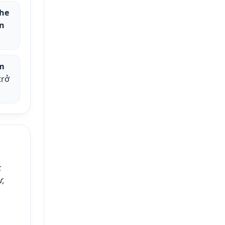
che
ản
m
trở
c
ư,