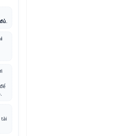
HÀNG
XUẤT
NHẬP
KHẨU
 đủ
.
TẠI
CHỖ
i
o
i
để
.
tài