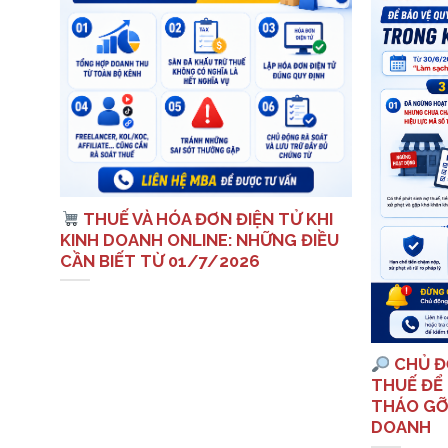
: 10
THUẾ VÀ HÓA ĐƠN ĐIỆN TỬ KHI
 VỀ
KINH DOANH ONLINE: NHỮNG ĐIỀU
CẦN BIẾT TỪ 01/7/2026
CHỦ Đ
THUẾ ĐỂ 
THÁO GỠ
DOANH