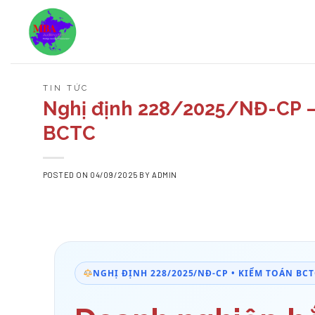
Skip
to
content
TIN TỨC
Nghị định 228/2025/NĐ-CP –
BCTC
POSTED ON
04/09/2025
BY
ADMIN
NGHỊ ĐỊNH 228/2025/NĐ-CP • KIỂM TOÁN BC