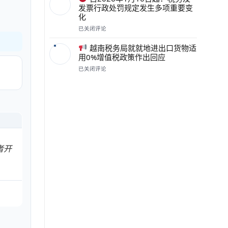
年
记
票：
发票行政处罚规定发生多项重要变
7
号，
自
化
月
保
2026
1
障
年
已关闭评论
日
合
自
7
起：
法
2026
月
越南税务局就就地进出口货物适
出
权
年
1
用0%增值税政策作出回应
口
益
1
日
企
并
月
已关闭评论
起
业
越
解
16
需
在
南
决
日
要
汇
税
经
起：
了
率
务
营
税
解
与
局
活
务
的
发
就
动
及
重
票
就
中
发
要
方
地
的
票
事
面
进
相
行
项
者开
需
出
关
政
要
口
问
处
注
货
题
罚
意
物
规
什
适
定
么？
用
发
0%
生
增
多
值
项
税
重