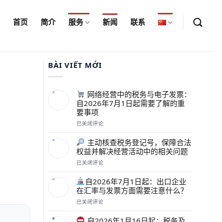
首页
简介
服务
新闻
联系
BÀI VIẾT MỚI
网络经营中的税务与电子发票：
自2026年7月1日起需要了解的重
要事项
已关闭评论
网
络
主动核查税务登记号，保障合法
经
权益并解决经营活动中的相关问题
营
中
已关闭评论
主
的
动
税
自2026年7月1日起：出口企业
核
务
在汇率与发票方面需要注意什么？
查
与
税
已关闭评论
电
自
务
子
2026
登
发
自2026年1月16日起：税务及